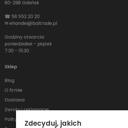
80-298 Gdańsk
☎
58 552 20 20
✉
ehandel@baltrade.pl
Godziny otwarcia:
poniedziałek - piątek
7:30 - 15:30
Sklep
Blog
O firmie
Dostawa
Zwroty i reklamacje
Polityka Prywatności
Zdecyduj, jakich