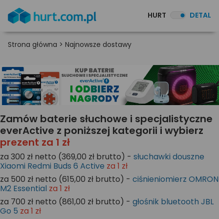
HURT
DETAL
Strona główna
>
Najnowsze dostawy
Zamów baterie słuchowe i specjalistyczne
everActive z poniższej kategorii i wybierz
prezent za 1 zł
za 300 zł netto (369,00 zł brutto) -
słuchawki douszne
Xiaomi Redmi Buds 6 Active
za 1 zł
za 500 zł netto (615,00 zł brutto) -
ciśnieniomierz OMRON
M2 Essential
za 1 zł
za 700 zł netto (861,00 zł brutto) -
głośnik bluetooth JBL
Go 5
za 1 zł