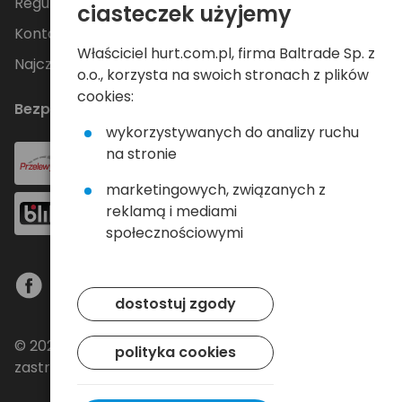
Regulamin
ciasteczek użyjemy
Kontakt
Właściciel hurt.com.pl, firma Baltrade Sp. z
Najczęściej zadawane pytania
o.o., korzysta na swoich stronach z plików
cookies:
Bezpieczne płatności
wykorzystywanych do analizy ruchu
na stronie
marketingowych, związanych z
reklamą i mediami
społecznościowymi
dostostuj zgody
© 2024 Baltrade sp. z o.o. - Wszelkie prawa
polityka cookies
zastrzeżone.