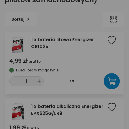
Sortuj
1 x bateria litowa Energizer
CR1025
4,99 zł
brutto
Duża ilość w magazynie
-
+
szt.
1 x bateria alkaliczna Energizer
EPX625G/LR9
1,99 zł
brutto