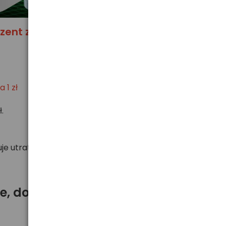
zent za 1 zł
a 1 zł
.
e utratą przysługujących korzyści.
owe, do pilotów samochodowych)