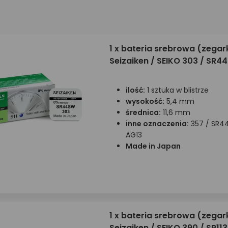
1 x bateria srebrowa (zega
Seizaiken / SEIKO 303 / SR4
ilość:
1 sztuka w blistrze
wysokość:
5,4 mm
średnica:
11,6 mm
inne oznaczenia:
357 / SR44
AG13
Made in Japan
1 x bateria srebrowa (zega
Seizaiken / SEIKO 390 / SR1