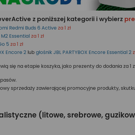
erActive z poniższej kategorii i wybierz
pre
omi Redmi Buds 6 Active
za 1 zł
M2 Essential
za 1 zł
Go 5
za 1 zł
OX Encore 2
lub
głośnik JBL PARTYBOX Encore Essential 2
z
ą się na etapie koszyka, jako prezenty do dodania za 1 zł
apasów.
owy sprzedaży zawierającej promocyjne produkty, skutkuj
alistyczne (litowe, srebrowe, guzik