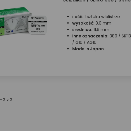
ilość:
1 sztuka w blistrze
wysokość:
3,0 mm
średnica:
11,6 mm
inne oznaczenia:
389 / SR11
/ G10 / AG10
Made in Japan
 - 2
z
2