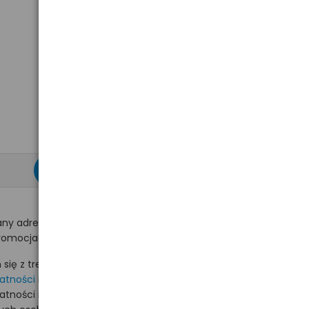
zapisz się >
ny adres e-mail
romocjach na hurt.com.pl.
ię z treścią i akceptuję
watności
i akceptuję
watności i wyrażam zgodę