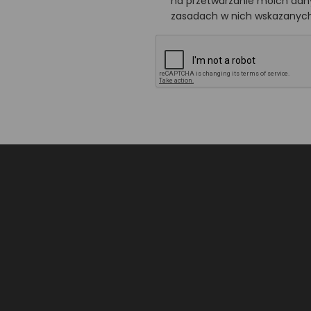
na przetwarzanie moich da
zasadach w nich wskazanych