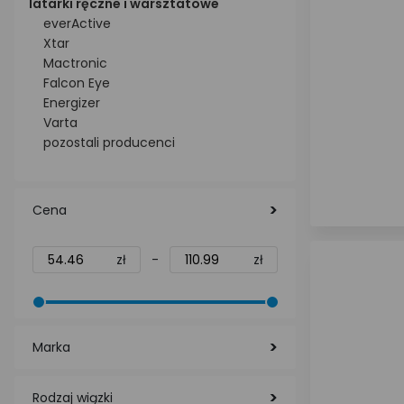
latarki ręczne i warsztatowe
everActive
Xtar
Mactronic
Falcon Eye
Energizer
Varta
pozostali producenci
Cena
zł
-
zł
Marka
Rodzaj wiązki