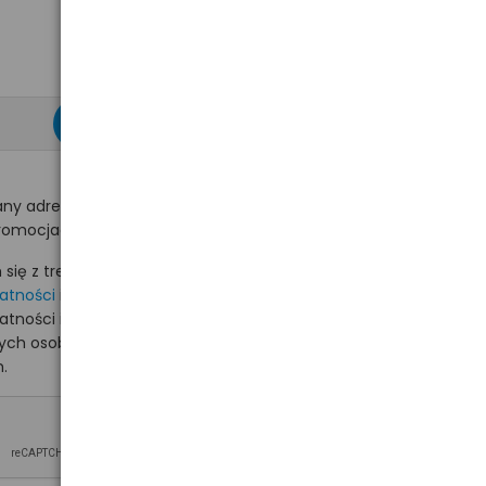
zapisz się >
ny adres e-mail
romocjach na hurt.com.pl.
ię z treścią i akceptuję
watności
i akceptuję
watności i wyrażam zgodę
nych osobowych na
.