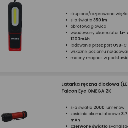
skupiona/rozproszona wiązk
siła światła
350 lm
obrotowa głowica
wbudowany akumulator
Li-i
1200mAh
ładowanie przez port
USB-C
wskaźnik poziomu naładowa
mocny magnes w podstawie
Latarka ręczna diodowa (LE
Falcon Eye OMEGA 2K
siła światła
2000
lumenów
zasialnie akumulatorowe
3,7
mAh
czerwone światło
sygnaliza