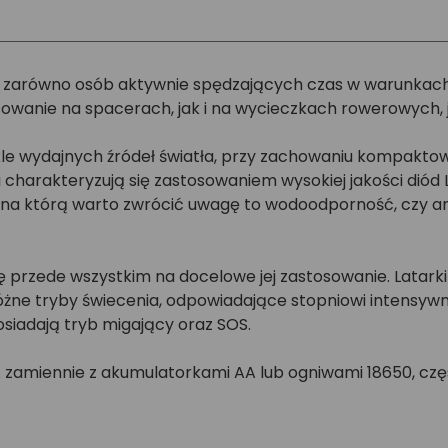
 zarówno osób aktywnie spędzających czas w warunkach o
owanie na spacerach, jak i na wycieczkach rowerowych,
kle wydajnych źródeł światła, przy zachowaniu kompaktow
arakteryzują się zastosowaniem wysokiej jakości diód 
 na którą warto zwrócić uwagę to wodoodporność, czy a
 przede wszystkim na docelowe jej zastosowanie. Latarki 
różne tryby świecenia, odpowiadające stopniowi intensywn
osiadają tryb migający oraz SOS.
 zamiennie z akumulatorkami AA lub ogniwami 18650, czę