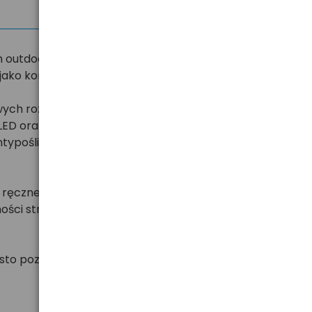
utdoorowych, jak i sprawdzają się do użytku w
 jako komponent oświetlenia roweru.
ych rozmiarów latarki. Oferowane przez nas latarki
LED oraz obudów wykonanych z trwałych i lekkich
ntypoślizgowe wykończenie.
ręczne różnią się pod względem długości i stopnia
ości strumienia, a także soczewki dające możliwość
sto pozwalającymi na ładowanie latarki bezpośrednio