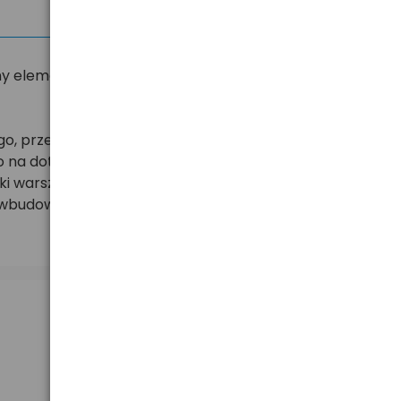
ędny element wyposażenia zarówno profesjonalnych
jnego, przewodowego oświetlenia wykorzystywanego w
to na dotarcie z oświetleniem do każdego zakamarka.
ki warsztatowe posiadają ponadto różne tryby
aj wbudowane akumulatory z możliwością ładowania