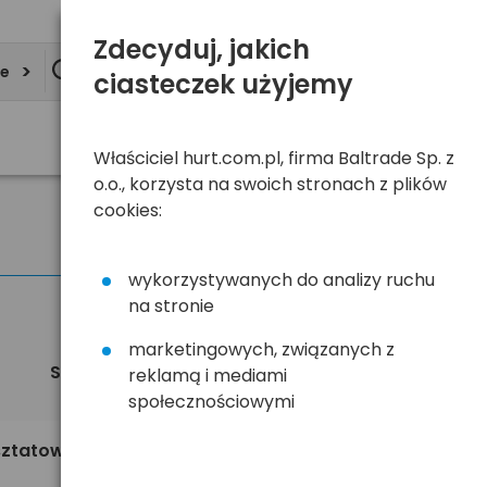
Zdecyduj, jakich
ie
ciasteczek użyjemy
Właściciel hurt.com.pl, firma Baltrade Sp. z
o.o., korzysta na swoich stronach z plików
cookies:
wykorzystywanych do analizy ruchu
na stronie
marketingowych, związanych z
Sortuj
Widok
reklamą i mediami
domyślnie
społecznościowymi
66,99 zł
sztatowa
brutto