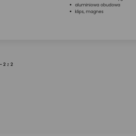
aluminiowa obudowa
klips, magnes
 - 2
z
2