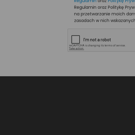
Regulamin
oraz
Politykę Pry
Regulamin oraz Politykę Pry
na przetwarzanie moich da
zasadach w nich wskazanych