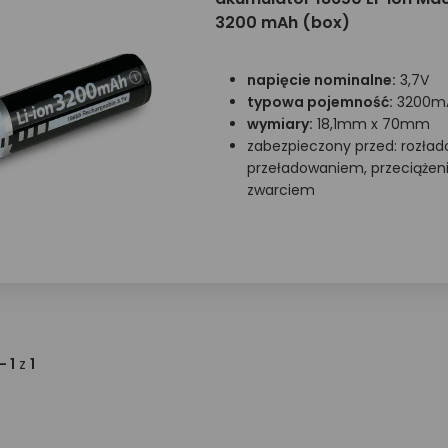
3200 mAh (box)
napięcie nominalne:
3,7V
typowa pojemność:
3200m
wymiary:
18,1mm x 70mm
zabezpieczony przed: rozła
przeładowaniem, przeciążen
zwarciem
 - 1
z
1