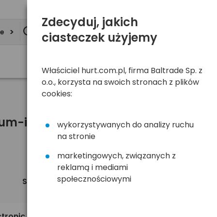
Zdecyduj, jakich
ie
ciasteczek użyjemy
Właściciel hurt.com.pl, firma Baltrade Sp. z
o.o., korzysta na swoich stronach z plików
cookies:
um-ion (18650, 20700, 21700,
wykorzystywanych do analizy ruchu
na stronie
marketingowych, związanych z
reklamą i mediami
społecznościowymi
Sortuj
Widok
domyślnie
tronic