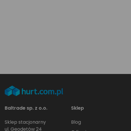
Baltrade sp. z o.o.
Sklep
Sklep stacjonarny
Blog
ul. Geodetów 24