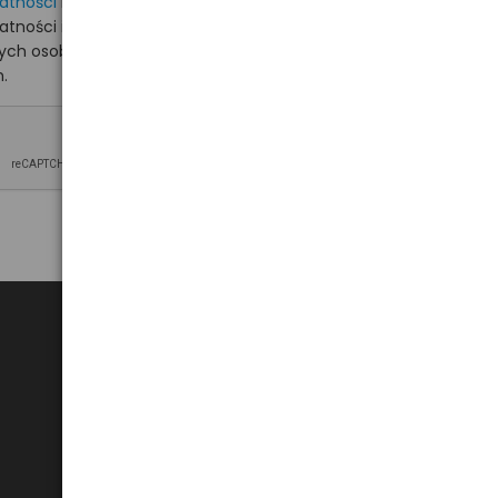
watności
i akceptuję
watności i wyrażam zgodę
nych osobowych na
.
Bezpieczne płatności