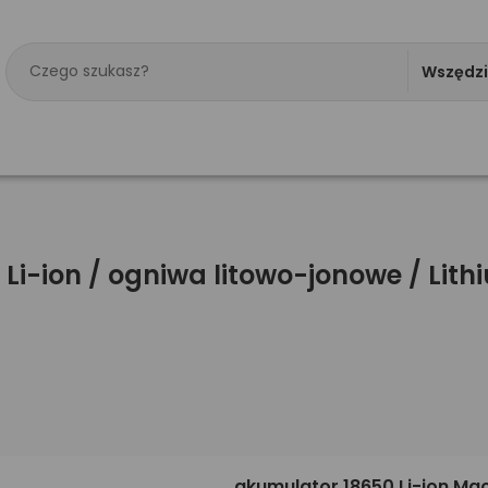
Wszędz
-ion / ogniwa litowo-jonowe / Lithi
akumulator 18650 Li-ion Mac