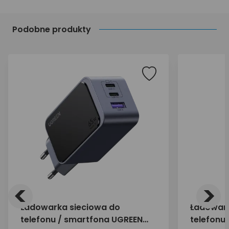
Podobne produkty
<
>
Ładowarka sieciowa do
Ładowark
telefonu / smartfona UGREEN
telefonu