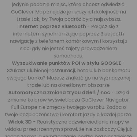
jedynie podanie miejsc, które chcesz odwiedzić.
GoClever Map znajdzie je i ułoży ich kolejność na
trasie tak, by Twoja podróż była najszybsza.
Internet poprzez Bluetooth
- Połącz się z
internetem synchronizując poprzez Bluetooth
nawigację z telefonem komórkowym i korzystaj z
sieci gdy nie jesteś zajęty prowadzeniem
samochodu.
Wyszukiwanie punktów POI w stylu GOOGLE
-
Szukasz ulubionej restauracji, hotelu lub bankomatu
swojego banku? Możesz znaleźć go na wyznaczonej
trasie lub na określonym obszarze
Automatyczna zmiana trybu dzień / noc
- Dzięki
zmianie kolorów wyświetlacza GoClever Navigator
Full Europe nie zmęczy twojego wzroku. Zadba o
twoje bezpieczeństwo i komfort jazdy o każdej porze.
Widok 3D
- Realistyczne odzwierciedlenie mapy w
widoku przestrzennym sprawi, że nie zaskoczy Cię już
żaden zakręt, a wyprzedzanie będzie bezpieczniejsze