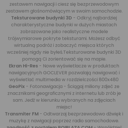
zestawem nawigacji i ciesz się bezprzewodowym
zestawem głośnomówiącym w swoim samochodzie.
Teksturowane budynki 3D
- Odkryj najbardziej
charakterystyczne budynki w dużych miastach
zobrazowane jako realistyczne modele
trójwymiarowe pokryte teksturami. Możesz odbyć
wirtualną podróż i zobaczyć miejsca których
wcześniej nigdy nie byłeś.Teksturowane budynki 3D
pomogą Ci zorientować się na mapie.
Ekran Hi-Res
- Nowe wyświetlacze w produktach
nawigacyjnych GOCLEVER pozwalają nawigować i
wyświetlać multimedia w rozdzielczości 800x480
GeoPix
- Fotonawigacja - Ściągaj miliony zdjeć ze
znacznikami geograficznymi z internetu lub zrób je
sam. Jedź w kierunku wybranych na zdjęciach
miejsc!
Transmiter FM
- Odtwarzaj bezprzewodowo dźwięk i
muzykę z nawigacji poprzez radio samochodowe.
zgodność z portalem POIPLAZA.COM
- Współdziel