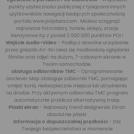
punkty użyteczności publicznej z tysiącami innych
użytkowników nawigacji bedących społecznością
portalu www.poiplaza.com . Możesz sciągnąć
najnowsze fotoradary, hotele, sklepy, stacje
benzynowe itp z ponad 2 000 000 punktów POI !
Wejście Audio-Video
- Podłącz dowolne urządzenie
przez gniazdo AV-IN i ciesz się możliwością oglądania
filmów oraz zdjęć na dużym, 7-calowym ekranie w
Twoim samochodzie.
obsługa odbiorników TMC
- Oprogramowanie
Goclever Map obsługuje odbiorniki TMC, pomagając
omijać korki, niebezpieczne miejsca lub utrudnienia
na drodze. Przy aktywnym odbiorniku TMC program
automatycznie przelicza alternatywną trasę.
Płaski ekran
- Najnowszy trend designerski. Ekran
absolutnie płaski.
Informacja o dopuszczalnej prędkości
- Dla
Twojego bezpieczeństwa w momencie