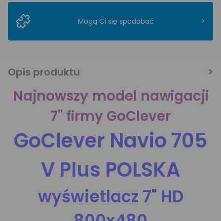
>
Mogą Ci się spodobać
Opis produktu
Najnowszy model nawigacji
7" firmy GoClever
GoClever Navio 705
V Plus POLSKA
wyświetlacz 7" HD
800x480