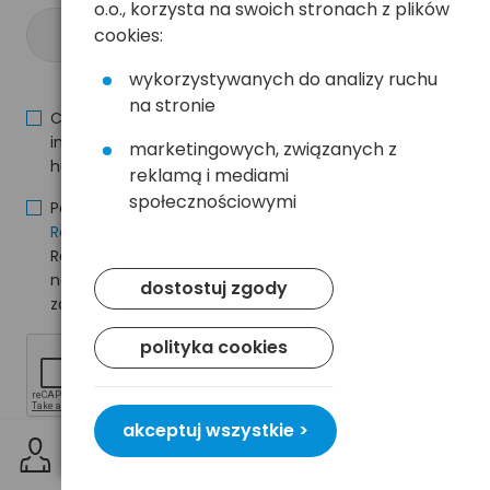
o.o., korzysta na swoich stronach z plików
zapisz się >
cookies:
wykorzystywanych do analizy ruchu
na stronie
Chcę otrzymywać na wskazany adres e-mail
informacje o nowościach i promocjach na
marketingowych, związanych z
hurt.com.pl.
reklamą i mediami
społecznościowymi
Potwierdzam, że zapoznałem się z treścią i akceptuję
Regulamin
oraz
Politykę Prywatności
i akceptuję
Regulamin oraz Politykę Prywatności i wyrażam zgodę
na przetwarzanie moich danych osobowych na
dostostuj zgody
zasadach w nich wskazanych.
polityka cookies
akceptuj wszystkie >