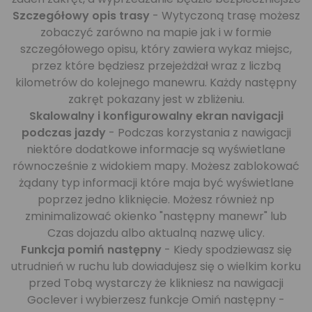
Szczegółowy opis trasy
- Wytyczoną trasę możesz
zobaczyć zarówno na mapie jak i w formie
szczegółowego opisu, który zawiera wykaz miejsc,
przez które będziesz przejeżdżał wraz z liczbą
kilometrów do kolejnego manewru. Każdy następny
zakręt pokazany jest w zbliżeniu.
Skalowalny i konfigurowalny ekran navigacji
podczas jazdy
- Podczas korzystania z nawigacji
niektóre dodatkowe informacje są wyświetlane
równocześnie z widokiem mapy. Możesz zablokować
żądany typ informacji które maja być wyświetlane
poprzez jedno kliknięcie. Możesz również np
zminimalizować okienko "następny manewr" lub
Czas dojazdu albo aktualną nazwę ulicy.
Funkcja pomiń następny
- Kiedy spodziewasz się
utrudnień w ruchu lub dowiadujesz się o wielkim korku
przed Tobą wystarczy że klikniesz na nawigacji
Goclever i wybierzesz funkcje Omiń następny -