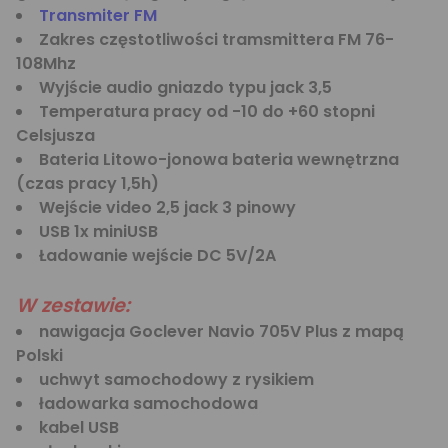
Transmiter FM
Zakres częstotliwości tramsmittera FM 76-
108Mhz
Wyjście audio gniazdo typu jack 3,5
Temperatura pracy od -10 do +60 stopni
Celsjusza
Bateria Litowo-jonowa bateria wewnętrzna
(czas pracy 1,5h)
Wejście video 2,5 jack 3 pinowy
USB 1x miniUSB
Ładowanie wejście DC 5V/2A
W zestawie:
nawigacja Goclever Navio 705V Plus z mapą
Polski
uchwyt samochodowy z rysikiem
ładowarka samochodowa
kabel USB