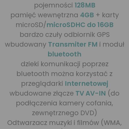
pojemności
128MB
pamięć wewnętrzna
4GB
+ karty
microSD/
microSDHC do 16GB
bardzo czuły odbiornik GPS
wbudowany
Transmiter FM
i moduł
bluetooth
dzieki komunikacji poprzez
bluetooth można korzystać z
przeglądarki
Internetowej
wbudowane złącze
TV AV-IN
(do
podłączenia kamery cofania,
zewnętrznego DVD)
Odtwarzacz muzyki i filmów (WMA,