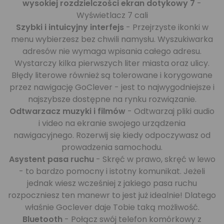
wysokiej rozdzielczości ekran dotykowy 7
-
Wyświetlacz 7 cali
Szybki i intuicyjny interfejs
- Przejrzyste ikonki w
menu wybierzesz bez chwili namysłu. Wyszukiwarka
adresów nie wymaga wpisania całego adresu.
Wystarczy kilka pierwszych liter miasta oraz ulicy.
Błędy literowe również są tolerowane i korygowane
przez nawigację GoClever - jest to najwygodniejsze i
najszybsze dostępne na rynku rozwiązanie.
Odtwarzacz muzyki i filmów
- Odtwarzaj pliki audio
i video na ekranie swojego urządzenia
nawigacyjnego. Rozerwij się kiedy odpoczywasz od
prowadzenia samochodu.
Asystent pasa ruchu
- Skręć w prawo, skręć w lewo
- to bardzo pomocny i istotny komunikat. Jeżeli
jednak wiesz wcześniej z jakiego pasa ruchu
rozpoczniesz ten manewr to jest już idealnie! Dlatego
właśnie Goclever daje Tobie taką możliwość.
Bluetooth
- Połącz swój telefon komórkowy z