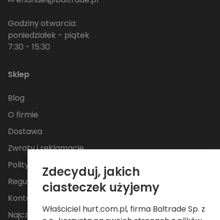
Godziny otwarcia:
poniedziałek - piątek
7:30 - 15:30
Sklep
Blog
O firmie
Dostawa
Zwroty i reklamacje
Polityka Prywatności
Zdecyduj, jakich
Regulamin
ciasteczek użyjemy
Kontakt
Właściciel hurt.com.pl, firma Baltrade Sp. z
Najczęściej zadawane pytania