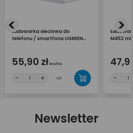
<
>
Ładowarka sieciowa do
Ładowar
telefonu / smartfona UGREEN
M452 mic
45W 2x USB-C X526 65154
mAh
55,90 zł
47,90
brutto
-
+
-
szt.
Newsletter