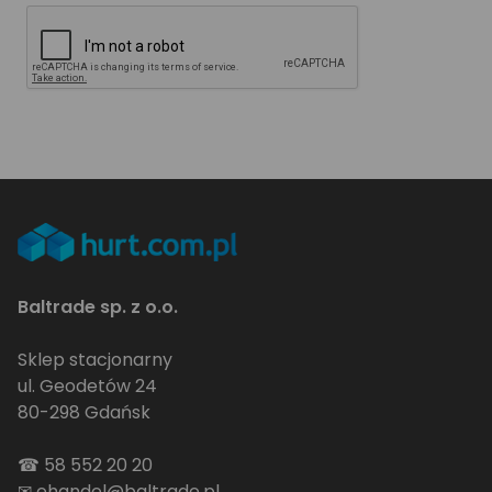
Baltrade sp. z o.o.
Sklep stacjonarny
ul. Geodetów 24
80-298 Gdańsk
☎
58 552 20 20
✉
ehandel@baltrade.pl