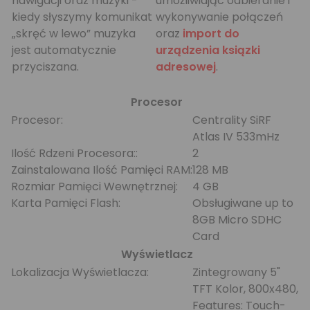
nawigacji oraz muzyki -
umożliwiając odbieranie i
kiedy słyszymy komunikat
wykonywanie połączeń
„skręć w lewo” muzyka
oraz
import do
jest automatycznie
urządzenia ksiązki
przyciszana.
adresowej
.
Procesor
Procesor:
Centrality SiRF
Atlas IV 533mHz
Ilość Rdzeni Procesora::
2
Zainstalowana Ilość Pamięci RAM:
128 MB
Rozmiar Pamięci Wewnętrznej:
4 GB
Karta Pamięci Flash:
Obsługiwane up to
8GB Micro SDHC
Card
Wyświetlacz
Lokalizacja Wyświetlacza:
Zintegrowany 5"
TFT Kolor, 800x480,
Features: Touch-