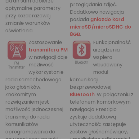
Ekran sam dobierze
przeglądania zdjęć.
optymalne parametry
Dodatkowo nawigacja
przy każdorazowej
posiada
gniazdo kard
zmianie warunków
microSD/microSDHC do
oświetlenia.
8GB
.
Zastosowanie
Funkcjonalność
transmitera FM
urządzenia
w nawigacji daje
wspiera
możliwość
wbudowany
wykorzystanie
moduł
radia samochodowego
komunikacji
jako głośników.
bezprzewodowej
Znakomitym
Bluetooth
. W połączeniu z
rozwiązaniem jest
telefonem komórkowym
możliwość jednoczesnej
nawigacja Prestigio
transmisji do radia
zyskuje dodatkową
komunikatów
użyteczność: zastępuje
oprogramowania do
zestaw głośnomówiący,