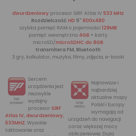
dwurdzeniowy
procesor SiRF Atlas IV
533 MHz
Rozdzielczość
HD
5"
800x480
szybka pamięć RAM
o pojemności
128MB
pamięć wewnętrzna
4GB
+ karty
microSD/
microSDHC do 8GB
transmitera FM, Bluetooth
3 gry, kalkulator, muzyka, filmy, zdjęcia, e-booki
Sercem
Najnowsze i
urządzenia jest
najbardziej
niezwykle
aktualne mapy
wydajny
Polski i Europy
procesor
SiRF
wymagają od
Atlas IV, dwurdzeniowy,
urządzeń do nawigacji
533MHZ
. Wysokie
coraz większej mocy
taktowanie oraz
obliczeniowej. Duża