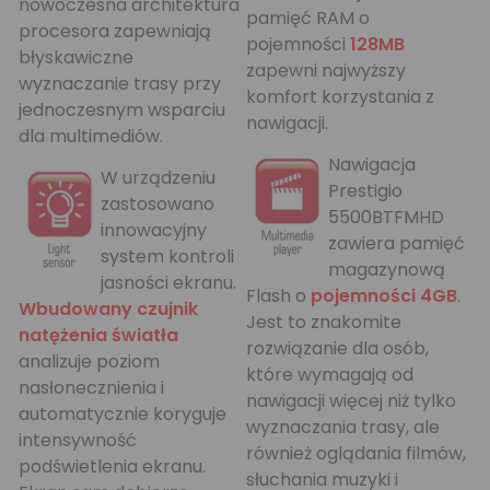
nowoczesna architektura
pamięć RAM
o
procesora zapewniają
pojemności
128MB
błyskawiczne
zapewni najwyższy
wyznaczanie trasy przy
komfort korzystania z
jednoczesnym wsparciu
nawigacji.
dla multimediów.
Nawigacja
W urządzeniu
Prestigio
zastosowano
5500BTFMHD
innowacyjny
zawiera pamięć
system kontroli
magazynową
jasności ekranu.
Flash o
pojemności 4GB
.
Wbudowany czujnik
Jest to znakomite
natężenia światła
rozwiązanie dla osób,
analizuje poziom
które wymagają od
nasłonecznienia i
nawigacji więcej niż tylko
automatycznie koryguje
wyznaczania trasy, ale
intensywność
również oglądania filmów,
podświetlenia ekranu.
słuchania muzyki i