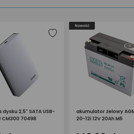
Nowość
dysku 2,5" SATA USB-
akumulator żelowy AGM
N CM300 70498
20-12i 12V 20Ah M5