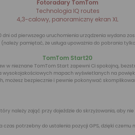
Fotoradary TomTom
Technologia IQ routes
4,3-calowy, panoramiczny ekran XL
 90 dni od pierwszego uruchomienia urządzenia wydana z
należy pamiętać, że usługa upoważnia do pobrania tylk
TomTom Start20
w w nieznane TomTom Start zapewni Ci spokojną, bezstre
 na wysokojakościowych mapach wyświetlanych na powięks
h, możesz bezpiecznie i pewnie pokonywać skomplikowan
tóry należy zająć przy dojeździe do skrzyżowania, aby nie
a czas potrzebny do ustalenia pozycji GPS, dzięki czemu