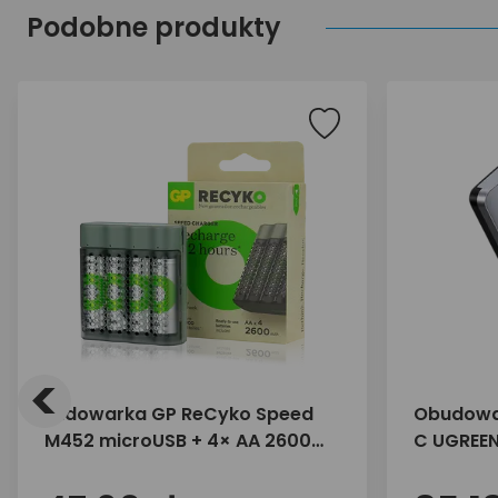
Podobne produkty
<
Ładowarka GP ReCyko Speed
Obudowa 
M452 microUSB + 4× AA 2600
C UGREE
mAh