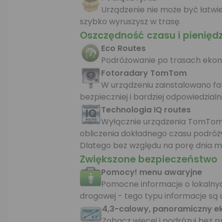
Urządzenie nie może być łatwie
szybko wyruszysz w trasę.
Oszczędność czasu i pienięd
Eco Routes
Podróżowanie po trasach ekon
Fotoradary TomTom
W urządzeniu zainstalowano fa
bezpieczniej i bardziej odpowiedzia
Technologia IQ routes
Wyłącznie urządzenia TomTom 
obliczenia dokładnego czasu podróży
Dlatego bez względu na porę dnia mo
Zwiększone bezpieczeństwo
Pomocy! menu awaryjne
Pomocne informacje o lokalnyc
drogowej - tego typu informacje są
4,3-calowy, panoramiczny e
Zobacz wiecej i podrózuj bez 