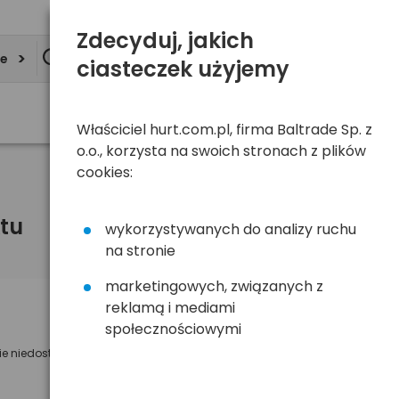
Zdecyduj, jakich
ie
ciasteczek użyjemy
Właściciel hurt.com.pl, firma Baltrade Sp. z
o.o., korzysta na swoich stronach z plików
cookies:
tu
wykorzystywanych do analizy ruchu
na stronie
marketingowych, związanych z
reklamą i mediami
Powiadom mnie o dostępności
społecznościowymi
ie niedostępny
Wyślemy powiadomienie o dostęności
na poniższy adres e-mail