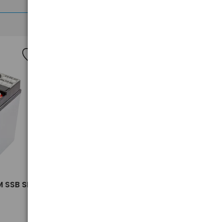
Nowość
>
 SSB SBL
Worki na śmieci zapachowe
PACLAN EXPERT 60L 110 szt.