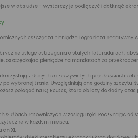
jsze w obsłudze - wystarczy je podłączyć i dotknąć ekran
zy
omicznych oszczędza pieniądze i ogranicza negatywny w
brycznie usługę ostrzegania o stałych fotoradarach, ab
lnie, oszczędzając pieniądze na mandatach za przekroczen
korzystają z danych o rzeczywistych prędkościach zebr
 po wybranej trasie. Uwzględniają one godziny szczytu, św
żesz polegać na IQ Routes, które obliczy dokładny czas 
h służbach ratowniczych w zasięgu ręki. Poczynając od s
 użyteczne w każdym miejscu.
kran XL
problemów dzieki szerokiemu ekranowi Ekran dotykowy ula