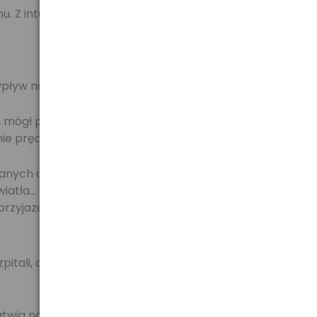
u. Z intuicyjnym interfejsem bardzo
pływ na środowisko naturalne.
yś mógł podróżować jeszcze
ie prędkości.
anych od milionów użytkowników do
iatła... nawet czas zakupów.
przyjazdu na miejsce.
zpitali, a kończąc na pomocy
twia nawigacje, sprawiajac, ze