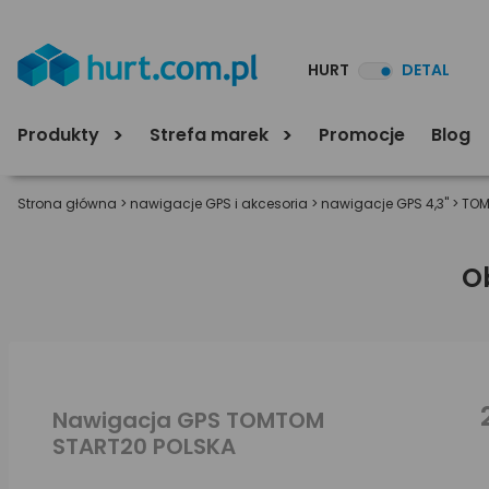
HURT
DETAL
Produkty
Strefa marek
Promocje
Blog
Strona główna
>
nawigacje GPS i akcesoria
>
nawigacje GPS 4,3"
>
TO
O
Nawigacja GPS TOMTOM
START20 POLSKA