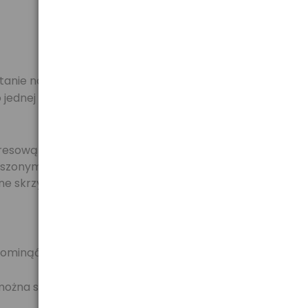
ostanie nowa mapa -- można ją bezpłatnie pobrać w
o jednej darmowej mapy)
sową jazdę To najlepsze urządzenie w swojej klasie,
zonym ekranie tego urządzenia i udzielanych przez
e skrzyżowania.
 ominąć skrętu.
 można szybciej rozpocząć podróż.