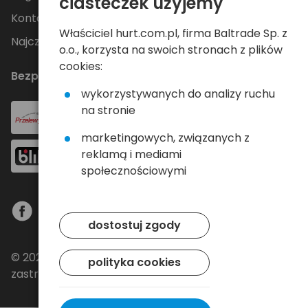
ciasteczek użyjemy
Kontakt
Właściciel hurt.com.pl, firma Baltrade Sp. z
Najczęściej zadawane pytania
o.o., korzysta na swoich stronach z plików
cookies:
Bezpieczne płatności
wykorzystywanych do analizy ruchu
na stronie
marketingowych, związanych z
reklamą i mediami
społecznościowymi
dostostuj zgody
© 2024 Baltrade sp. z o.o. - Wszelkie prawa
polityka cookies
zastrzeżone.