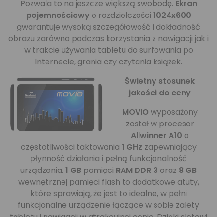
Pozwala to na jeszcze większą swobodę.
Ekran
pojemnościowy
o rozdzielczości
1024x600
gwarantuje wysoką szczegółowość i dokładność
obrazu zarówno podczas korzystania z nawigacji jak i
w trakcie używania tabletu do surfowania po
Internecie, grania czy czytania książek.
Świetny stosunek
jakości do ceny
MOVIO
wyposażony
został w procesor
Allwinner A10
o
częstotliwości taktowania
1 GHz
zapewniający
płynność działania i pełną funkcjonalność
urządzenia.
1 GB
pamięci
RAM DDR 3
oraz
8 GB
wewnętrznej pamięci flash to dodatkowe atuty,
które sprawiają, że jest to idealne, w pełni
funkcjonalne urządzenie łączące w sobie zalety
tabletu i nawigacji w atrakcyjnej cenie. Dzięki slotowi