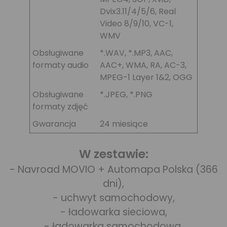
Dvix3.11/4/5/6, Real
Video 8/9/10, VC-1,
WMV
Obsługiwane
*.WAV, *.MP3, AAC,
formaty audio
AAC+, WMA, RA, AC-3,
MPEG-1 Layer 1&2, OGG
Obsługiwane
*.JPEG, *.PNG
formaty zdjęć
Gwarancja
24 miesiące
W zestawie:
- Navroad MOVIO + Automapa Polska (366
dni),
- uchwyt samochodowy,
- ładowarka sieciowa,
- ładowarka samochodowa,