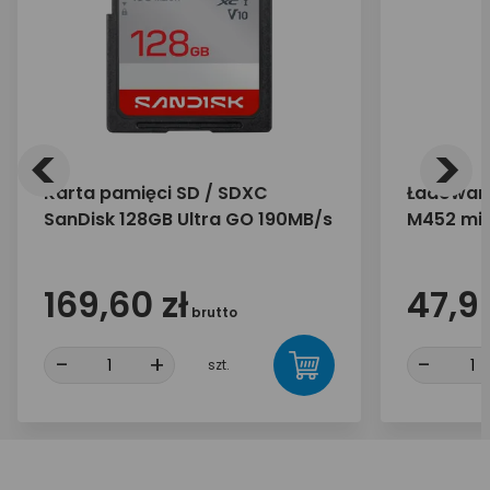
<
>
Karta pamięci SD / SDXC
Ładowar
SanDisk 128GB Ultra GO 190MB/s
M452 mic
mAh
169,60 zł
47,90
brutto
-
+
-
szt.