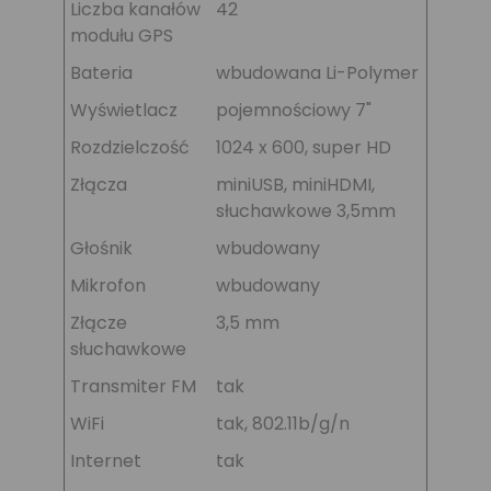
Liczba kanałów
42
modułu GPS
Bateria
wbudowana Li-Polymer
Wyświetlacz
pojemnościowy 7"
Rozdzielczość
1024 x 600, super HD
Złącza
miniUSB, miniHDMI,
słuchawkowe 3,5mm
Głośnik
wbudowany
Mikrofon
wbudowany
Złącze
3,5 mm
słuchawkowe
Transmiter FM
tak
WiFi
tak, 802.11b/g/n
Internet
tak