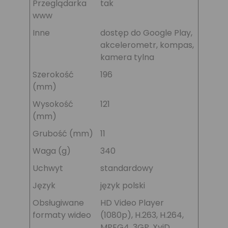
Przeglądarka
tak
www
Inne
dostęp do Google Play,
akcelerometr, kompas,
kamera tylna
Szerokość
196
(mm)
Wysokość
121
(mm)
Grubość (mm)
11
Waga (g)
340
Uchwyt
standardowy
Język
język polski
Obsługiwane
HD Video Player
formaty wideo
(1080p), H.263, H.264,
MPEG4, 3GP, XviD,