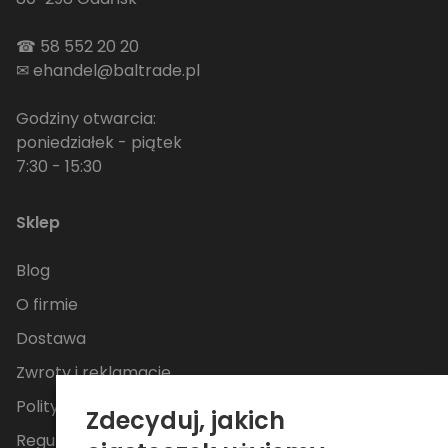
☎
58 552 20 20
✉
ehandel@baltrade.pl
Godziny otwarcia:
poniedziałek - piątek
7:30 - 15:30
Sklep
Blog
O firmie
Dostawa
Zwroty i reklamacje
Polityka Prywatności
Zdecyduj, jakich
Regulamin