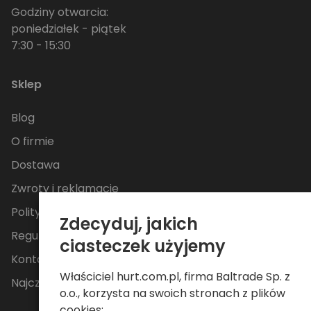
Godziny otwarcia:
poniedziałek - piątek
7:30 - 15:30
Sklep
Blog
O firmie
Dostawa
Zwroty i reklamacje
Polityka Prywatności
Zdecyduj, jakich
Regulamin
ciasteczek użyjemy
Kontakt
Właściciel hurt.com.pl, firma Baltrade Sp. z
Najczęściej zadawane pytania
o.o., korzysta na swoich stronach z plików
cookies: