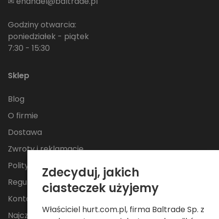
✉
ehandel@baltrade.pl
Godziny otwarcia:
poniedziałek - piątek
7:30 - 15:30
Sklep
Blog
O firmie
Dostawa
Zwroty i reklamacje
Polityka Prywatności
Zdecyduj, jakich
Regulamin
ciasteczek użyjemy
Kontakt
Właściciel hurt.com.pl, firma Baltrade Sp. z
Najczęściej zadawane pytania