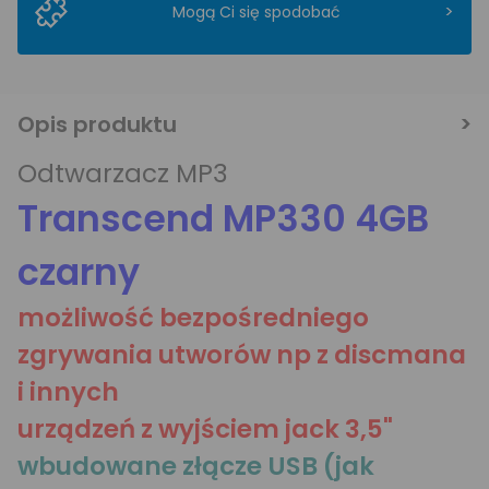
>
Mogą Ci się spodobać
Opis produktu
Odtwarzacz MP3
Transcend MP330 4GB
czarny
możliwość bezpośredniego
zgrywania utworów np z discmana
i innych
urządzeń z wyjściem jack 3,5"
wbudowane złącze USB (jak