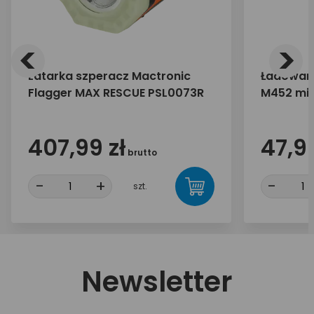
<
>
Latarka szperacz Mactronic
Ładowar
Flagger MAX RESCUE PSL0073R
M452 mic
mAh
407,99 zł
47,90
brutto
-
+
-
szt.
Newsletter