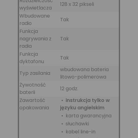
Rozdzielczość
128 x 32 pikseli
wyświetlacza
Wbudowane
Tak
radio
Funkcja
nagrywania z
Tak
radia
Funkcja
Tak
dyktafonu
wbudowana bateria
Typ zasilania
litowo-polimerowa
Żywotność
12 godz.
baterii
Zawartość
•
instrukcja tylko w
opakowania
języku angielskim
• karta gwarancyjna
• słuchawki
• kabel line-in