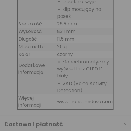
• pasek na szyję
• klip mocujący na
pasek
Szerokość
25,5 mm
Wysokość
83,1 mm
Długość
11,5 mm
Masa netto
25 g
Kolor
czarny
• Monochromatyczny
Dodatkowe
wyświetlacz OLED 1"
informacje
biały
• VAD (Voice Activity
Detection)
Więcej
www.transcendusa.com
informacji
Dostawa i płatność