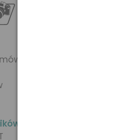
ilmów
w
M
lików
T