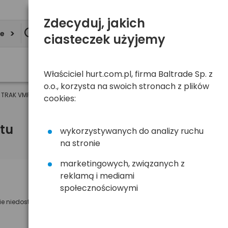
Zdecyduj, jakich
ie
ciasteczek użyjemy
Właściciel hurt.com.pl, firma Baltrade Sp. z
o.o., korzysta na swoich stronach z plików
 TRAK VMP-161 4GB CZARNA
cookies:
tu
wykorzystywanych do analizy ruchu
na stronie
marketingowych, związanych z
reklamą i mediami
Powiadom mnie o dostępności
społecznościowymi
ie niedostępny
Wyślemy powiadomienie o dostęności
na poniższy adres e-mail