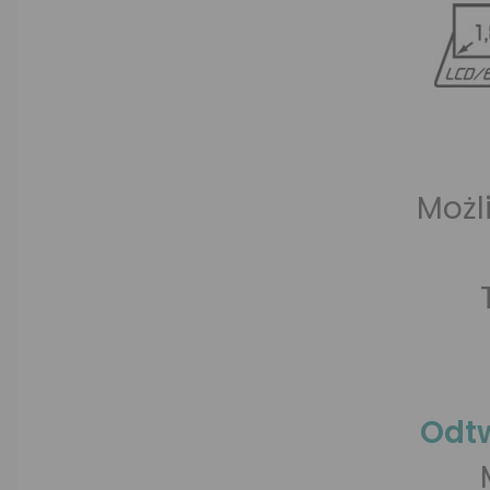
Możl
Odtw