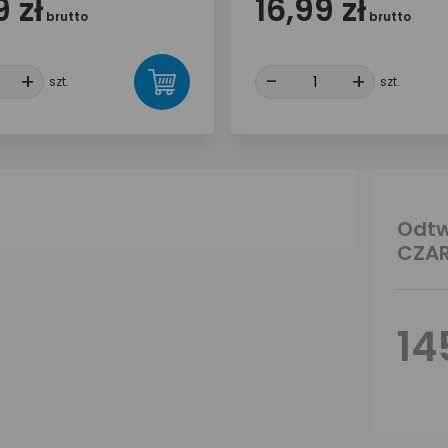
 zł
16,99 zł
brutto
brutto
+
+
-
-
+
+
szt.
szt.
Odtw
CZA
14