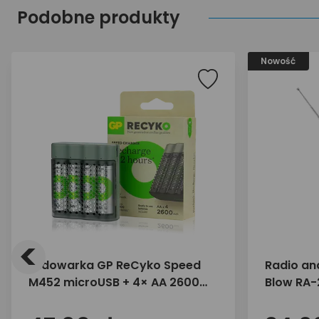
Podobne produkty
Nowość
<
Ładowarka GP ReCyko Speed
Radio an
M452 microUSB + 4× AA 2600
Blow RA
mAh