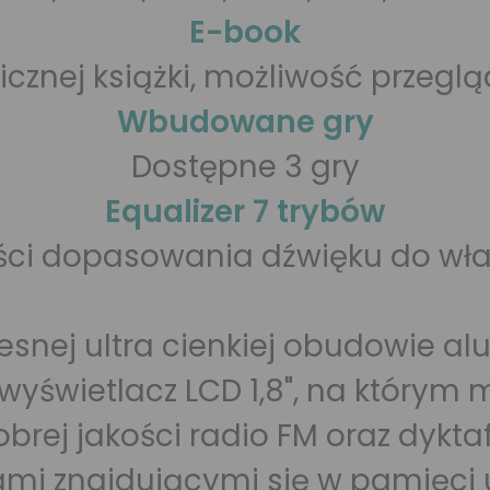
E-book
icznej książki, możliwość przegl
Wbudowane gry
Dostępne 3 gry
Equalizer 7 trybów
ości dopasowania dźwięku do w
nej ultra cienkiej obudowie alu
 wyświetlacz LCD 1,8", na którym 
rej jakości radio FM oraz dykta
ami znajdującymi się w pamięci 