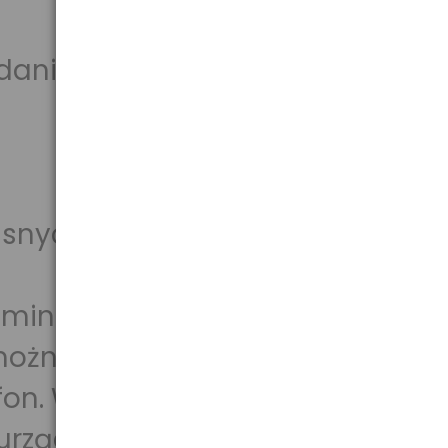
ądania plików TXT
łasnych upodobań
miniowej z klawiszami typu
można oglądać zdjęcia, filmy.
fon. W wolnej chwili można się
urządzenia.