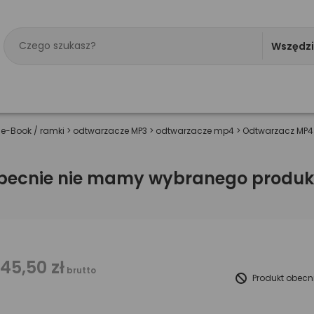
Wszędz
 e-Book / ramki
>
odtwarzacze MP3
>
odtwarzacze mp4
>
Odtwarzacz MP4
becnie nie mamy wybranego produk
145,50 zł
brutto
Produkt obecn