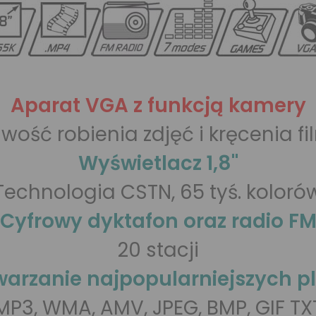
Aparat VGA z funkcją kamery
iwość robienia zdjęć i kręcenia f
Wyświetlacz 1,8"
Technologia CSTN, 65 tyś. koloró
Cyfrowy dyktafon oraz radio F
20 stacji
arzanie najpopularniejszych p
MP3, WMA, AMV, JPEG, BMP, GIF TX