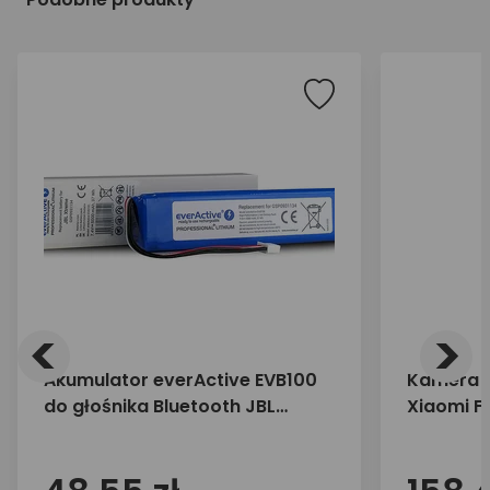
<
>
Akumulator everActive EVB100
Kamera 
do głośnika Bluetooth JBL
Xiaomi Fu
Xtreme