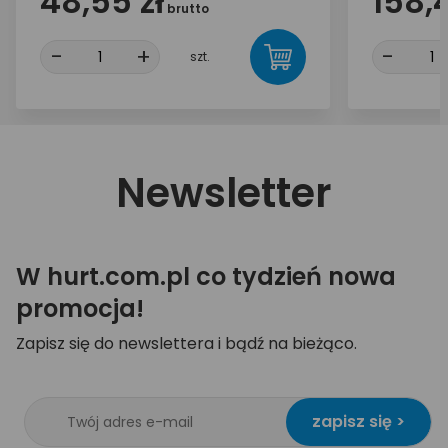
48,55 zł
158,4
brutto
-
+
-
szt.
Newsletter
W hurt.com.pl co tydzień nowa
promocja!
Zapisz się do newslettera i bądź na bieżąco.
zapisz się >