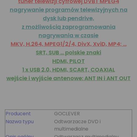
tuner telewizji cyfrowej DVBT MPEG4
nagrywanie programów telewizyjnych na
dysk lub pendrive,
z możliwością zaprogramowania
nagrywania w czasie
MKV, H.264, MPEG1/2/4, DivX, XviD, MP4; ...
SRT, SUB ... polskie znaki
HDMI, PILOT
1 x USB 2.0, HDMI, SCART, COAXIAL
wejście i wyjście antenowe: ANT IN i ANT OUT
Producent
GOCLEVER
Nazwa typu
Odtwarzacze DVD i
multimedialne
Opis ogólny
Odtwarzacz multimedialny