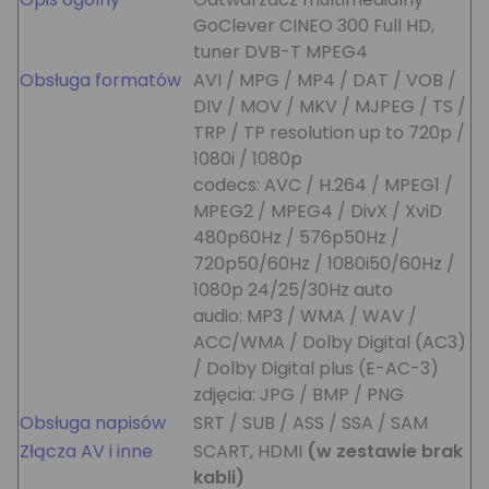
GoClever CINEO 300 Full HD,
tuner DVB-T MPEG4
Obsługa formatów
AVI / MPG / MP4 / DAT / VOB /
DIV / MOV / MKV / MJPEG / TS /
TRP / TP resolution up to 720p /
1080i / 1080p
codecs: AVC / H.264 / MPEG1 /
MPEG2 / MPEG4 / DivX / XviD
480p60Hz / 576p50Hz /
720p50/60Hz / 1080i50/60Hz /
1080p 24/25/30Hz auto
audio: MP3 / WMA / WAV /
ACC/WMA / Dolby Digital (AC3)
/ Dolby Digital plus (E-AC-3)
zdjęcia: JPG / BMP / PNG
Obsługa napisów
SRT / SUB / ASS / SSA / SAM
Złącza AV i inne
SCART, HDMI
(w zestawie brak
kabli)