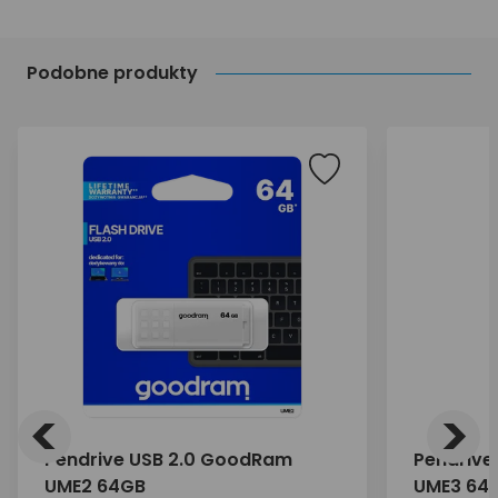
Podobne produkty
<
>
Pendrive USB 2.0 GoodRam
Pendrive
UME2 64GB
UME3 64