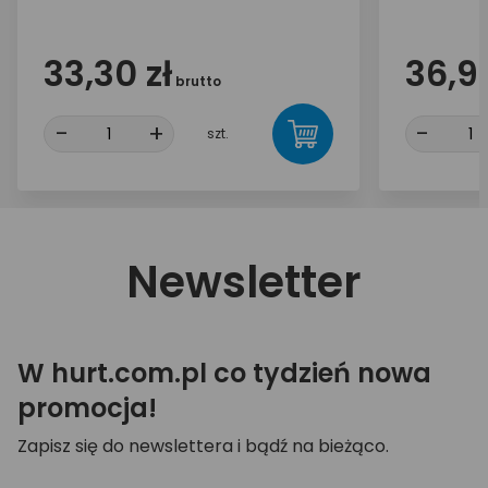
33,30 zł
36,90
brutto
-
+
-
szt.
Newsletter
W hurt.com.pl co tydzień nowa
promocja!
Zapisz się do newslettera i bądź na bieżąco.