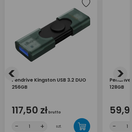
<
>
Pendrive Kingston USB 3.2 DUO
Pendrive
256GB
128GB
117,50 zł
59,90
brutto
-
+
-
szt.