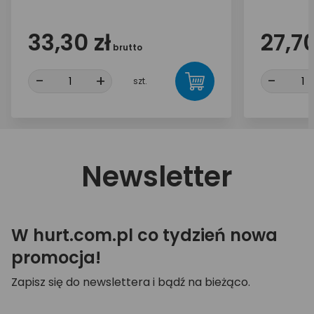
33,30 zł
27,70
brutto
-
+
-
szt.
Newsletter
W hurt.com.pl co tydzień nowa
promocja!
Zapisz się do newslettera i bądź na bieżąco.