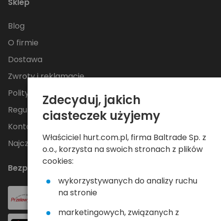
Sklep
Blog
O firmie
Dostawa
Zwroty i reklamacje
Polityka Prywatności
Zdecyduj, jakich
Regulamin
ciasteczek użyjemy
Kontakt
Właściciel hurt.com.pl, firma Baltrade Sp. z
Najczęściej zadawane pytania
o.o., korzysta na swoich stronach z plików
cookies:
Bezpieczne płatności
wykorzystywanych do analizy ruchu
na stronie
marketingowych, związanych z