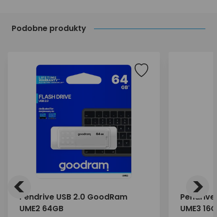
Podobne produkty
<
>
Pendrive USB 2.0 GoodRam
Pendrive
UME2 64GB
UME3 16