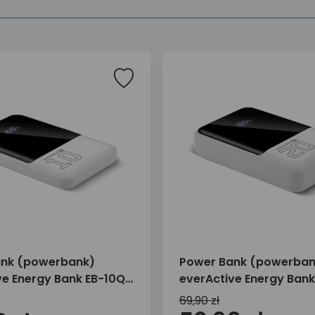
ank (powerbank)
Power Bank (powerban
ve Energy Bank EB-10Q
everActive Energy Ban
0000mAh
22,5W 20000mAh
69,90 zł