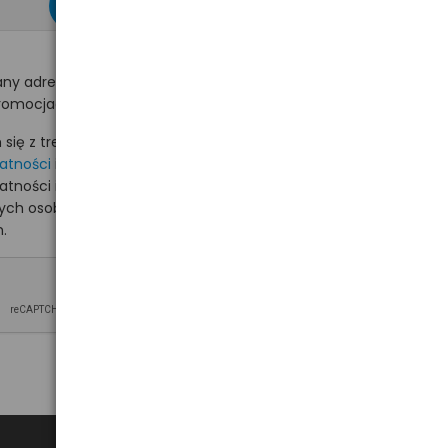
zapisz się >
ny adres e-mail
romocjach na hurt.com.pl.
ię z treścią i akceptuję
watności
i akceptuję
watności i wyrażam zgodę
nych osobowych na
.