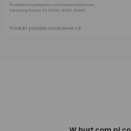
Produkt kompatybilny z modelami telefonów:
Samsung Galaxy S3 (I9300, I9305, I9308)
Produkt posiada oznaczenie CE.
W hurt.com.pl co