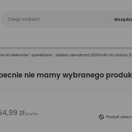
Wszędz
e do telefonów
>
powerbank - bateria zewnętrzna 3200mAh do Galaxy S3,
becnie nie mamy wybranego produk
54,99 zł
brutto
Produkt obecn