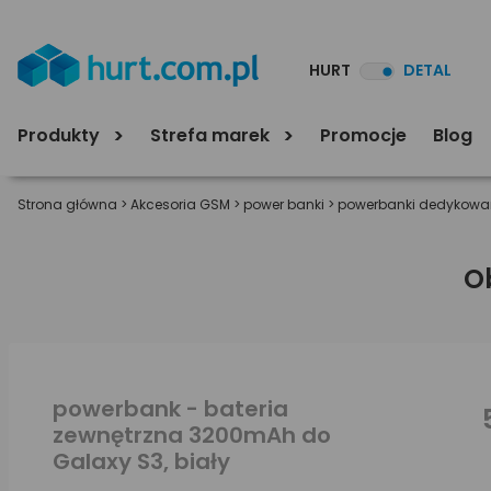
HURT
DETAL
Produkty
Strefa marek
Promocje
Blog
Strona główna
>
Akcesoria GSM
>
power banki
>
powerbanki dedykowan
O
powerbank - bateria
zewnętrzna 3200mAh do
Galaxy S3, biały