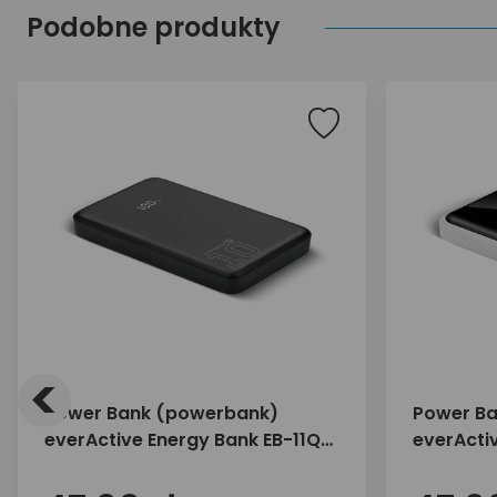
Podobne produkty
<
Power Bank (powerbank)
Power B
everActive Energy Bank EB-11QB
everActi
20W 10000mAh
22,5W 1