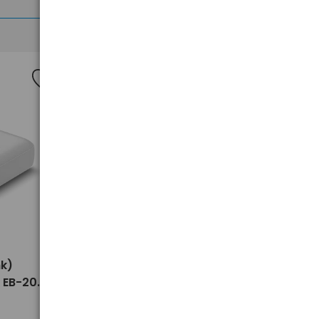
>
k)
Power Bank (powerbank)
k EB-20Q
everActive Energy Bank EB-
22QB 20W 20000mAh