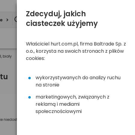
Zdecyduj, jakich
ie
ciasteczek użyjemy
Właściciel hurt.com.pl, firma Baltrade Sp. z
o.o., korzysta na swoich stronach z plików
 biały
cookies:
tu
wykorzystywanych do analizy ruchu
na stronie
marketingowych, związanych z
reklamą i mediami
Powiadom mnie o dostępności
społecznościowymi
ie niedostępny
Wyślemy powiadomienie o dostęności
na poniższy adres e-mail