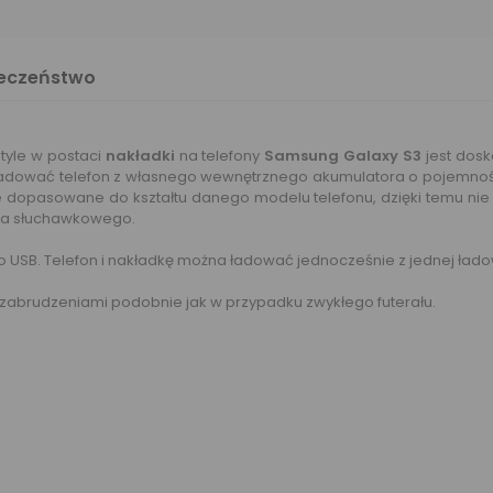
ieczeństwo
tyle w postaci
nakładki
na telefony
Samsung Galaxy S3
jest dosk
dładować telefon z własnego wewnętrznego akumulatora o pojemno
e dopasowane do kształtu danego modelu telefonu, dzięki temu nie
zda słuchawkowego.
o USB. Telefon i nakładkę można ładować jednocześnie z jednej łado
 zabrudzeniami podobnie jak w przypadku zwykłego futerału.