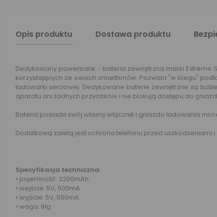
Opis produktu
Dostawa produktu
Bezp
Dedykowany powerbank - bateria zewnętrzna marki Extreme S
korzystających ze swoich smartfonów. Pozwala "w biegu" po
ładowarki sieciowej. Dedykowane baterie zewnętrzne są ściśl
aparatu ani żadnych przycisków i nie blokują dostępu do gnia
Bateria posiada swój własny włącznik i gniazdo ładowania micr
Dodatkową zaletą jest ochrona telefonu przed uszkodzeniami i
Specyfikacja techniczna:
• pojemność: 3200mAh
• wejście: 5V, 500mA
• wyjście: 5V, 500mA
• waga: 91g