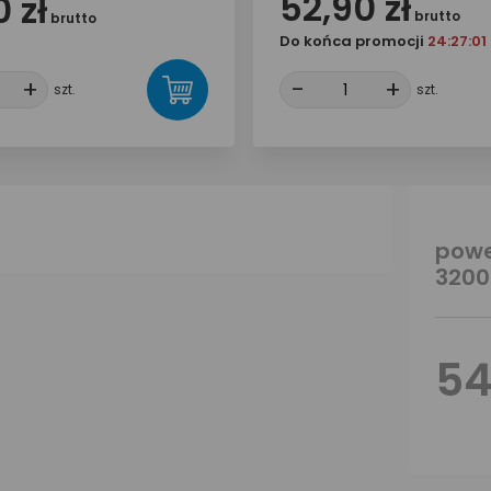
52,90 zł
 zł
brutto
brutto
Do końca promocji
24:27:0
+
+
-
-
+
+
szt.
szt.
powe
3200
54