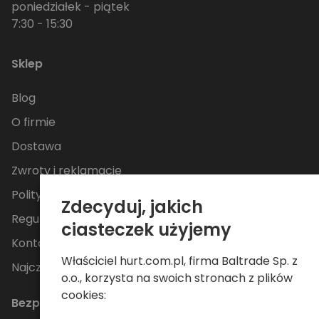
poniedziałek - piątek
7:30 - 15:30
Sklep
Blog
O firmie
Dostawa
Zwroty i reklamacje
Polityka Prywatności
Zdecyduj, jakich
Regulamin
ciasteczek użyjemy
Kontakt
Właściciel hurt.com.pl, firma Baltrade Sp. z
Najczęściej zadawane pytania
o.o., korzysta na swoich stronach z plików
cookies:
Bezpieczne płatności