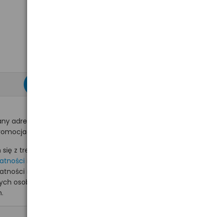
zapisz się >
ny adres e-mail
romocjach na hurt.com.pl.
ię z treścią i akceptuję
watności
i akceptuję
watności i wyrażam zgodę
nych osobowych na
.