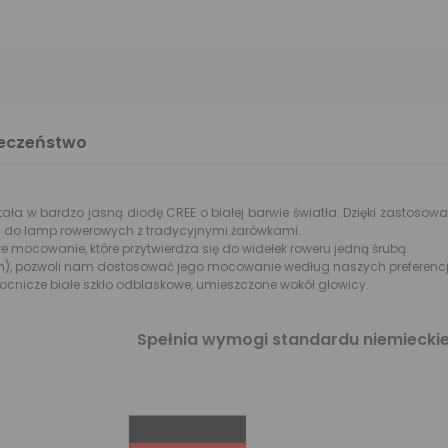
ieczeństwo
a w bardzo jasną diodę CREE o białej barwie światła. Dzięki zastosowan
 do lamp rowerowych z tradycyjnymi żarówkami.
mocowanie, które przytwierdza się do widełek roweru jedną śrubą.
m), pozwoli nam dostosować jego mocowanie według naszych preferencj
nicze białe szkło odblaskowe, umieszczone wokół głowicy.
Spełnia wymogi standardu niemiecki