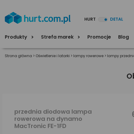
HURT
DETAL
Produkty
Strefa marek
Promocje
Blog
Strona główna
>
Oświetlenie i latarki
>
lampy rowerowe
>
lampy przedni
O
przednia diodowa lampa
rowerowa na dynamo
MacTronic FE-1FD