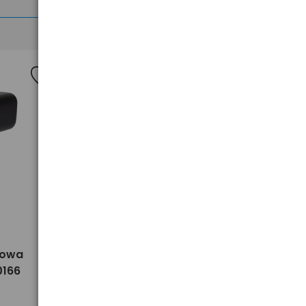
>
rowa
Lampka rowerowa tylna LED
0166
Mactronic LOOP