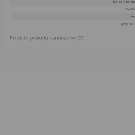
kolor obud
wymi
wa
gwaran
Produkt posiada oznaczenie CE.