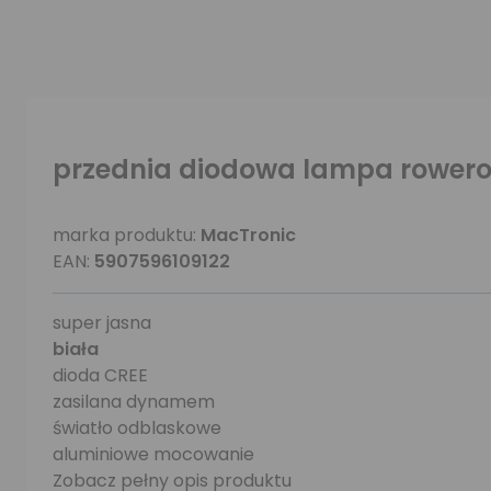
przednia diodowa lampa rower
marka produktu:
MacTronic
EAN:
5907596109122
super jasna
biała
dioda CREE
zasilana dynamem
światło odblaskowe
aluminiowe mocowanie
Zobacz pełny opis produktu