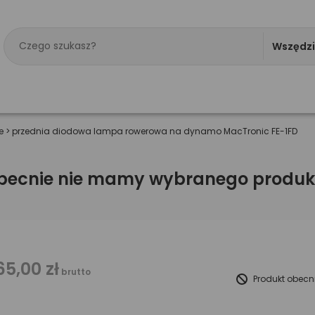
Wszędz
e
>
przednia diodowa lampa rowerowa na dynamo MacTronic FE-1FD
becnie nie mamy wybranego produk
65,00 zł
brutto
Produkt obecn