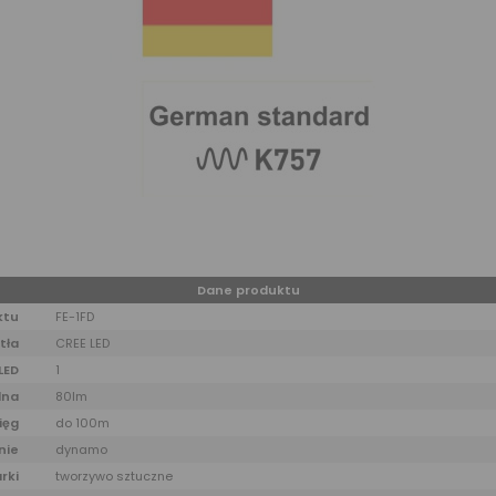
Dane produktu
ktu
FE-1FD
tła
CREE LED
LED
1
lna
80lm
ięg
do 100m
nie
dynamo
rki
tworzywo sztuczne