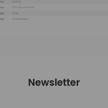
owy
czarny
ary
30 x 80 x 50 mm
ga
104g
cja
24 miesiące
Newsletter