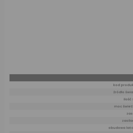
kod produ
źródło świa
ilość 
moc świet
zas
zasila
obudowa lata