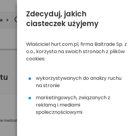
Zdecyduj, jakich
ie
ciasteczek użyjemy
Właściciel hurt.com.pl, firma Baltrade Sp. z
o.o., korzysta na swoich stronach z plików
cookies:
tu
wykorzystywanych do analizy ruchu
na stronie
marketingowych, związanych z
reklamą i mediami
Powiadom mnie o dostępności
społecznościowymi
ie niedostępny
Wyślemy powiadomienie o dostęności
na poniższy adres e-mail