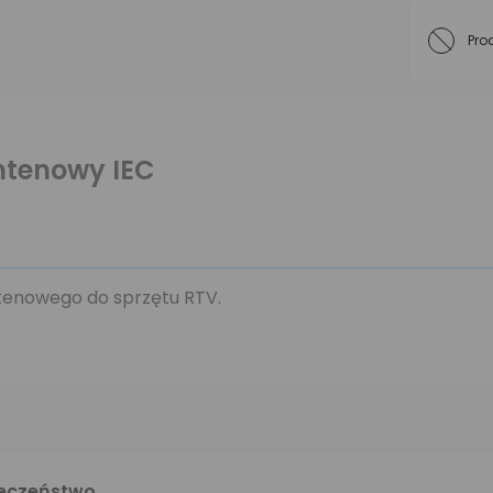
Pro
ntenowy IEC
tenowego do sprzętu RTV.
ieczeństwo