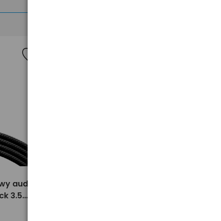
Nowość
>
owy audio
adapter na kask do latarek
ck 3.5
Petzl E073AB00
ve CBS-