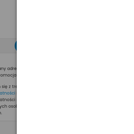
zapisz się >
ny adres e-mail
romocjach na hurt.com.pl.
ię z treścią i akceptuję
watności
i akceptuję
watności i wyrażam zgodę
nych osobowych na
.