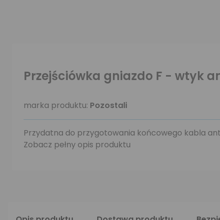
Przejściówka gniazdo F - wtyk a
marka produktu:
Pozostali
Przydatna do przygotowania końcowego kabla an
Zobacz pełny opis produktu
Opis produktu
Dostawa produktu
Bezp