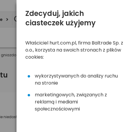
Zdecyduj, jakich
ie
ciasteczek użyjemy
Właściciel hurt.com.pl, firma Baltrade Sp. z
o.o., korzysta na swoich stronach z plików
 gniazdo F - wtyk antenowy IEC
cookies:
tu
wykorzystywanych do analizy ruchu
na stronie
marketingowych, związanych z
reklamą i mediami
Powiadom mnie o dostępności
społecznościowymi
ie niedostępny
Wyślemy powiadomienie o dostęności
na poniższy adres e-mail