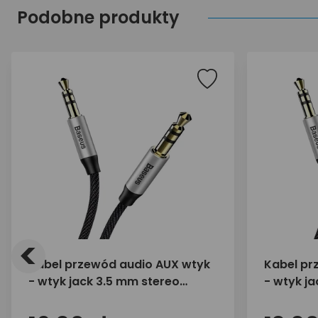
Podobne produkty
<
Kabel przewód audio AUX wtyk
Kabel pr
- wtyk jack 3.5 mm stereo
- wtyk j
Baseus CAM30-CS1 1,5m
Baseus 