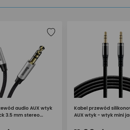
zewód audio AUX wtyk
Kabel przewód silikon
ack 3.5 mm stereo
AUX wtyk - wtyk mini ja
CAM30-BS1 1m
mm stereo 1m everActi
1JB czarny