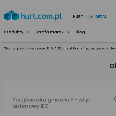
HURT
DETAL
Produkty
Strefa marek
Blog
Strona główna
>
Akcesoria RTV, AGD, Smart Home
>
sprzęt audio-video
O
Przejściówka gniazdo F - wtyk
antenowy IEC