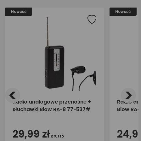
Nowość
Nowość
<
>
Radio analogowe przenośne +
Radio an
słuchawki Blow RA-8 77-537#
Blow RA
29,99 zł
24,99
brutto