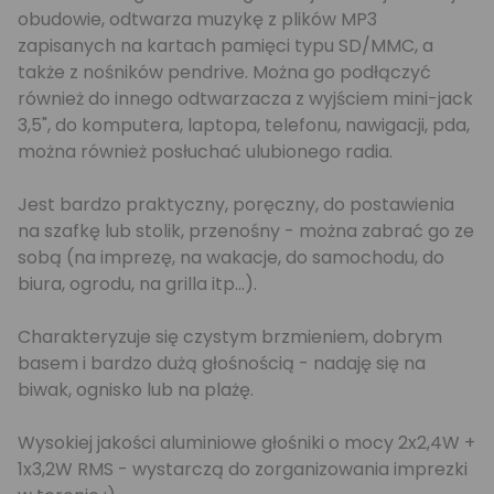
obudowie, odtwarza muzykę z plików MP3
zapisanych na kartach pamięci typu SD/MMC, a
także z nośników pendrive. Można go podłączyć
również do innego odtwarzacza z wyjściem mini-jack
3,5", do komputera, laptopa, telefonu, nawigacji, pda,
można również posłuchać ulubionego radia.
Jest bardzo praktyczny, poręczny, do postawienia
na szafkę lub stolik, przenośny - można zabrać go ze
sobą (na imprezę, na wakacje, do samochodu, do
biura, ogrodu, na grilla itp...).
Charakteryzuje się czystym brzmieniem, dobrym
basem i bardzo dużą głośnością - nadaję się na
biwak, ognisko lub na plażę.
Wysokiej jakości aluminiowe głośniki o mocy 2x2,4W +
1x3,2W RMS - wystarczą do zorganizowania imprezki