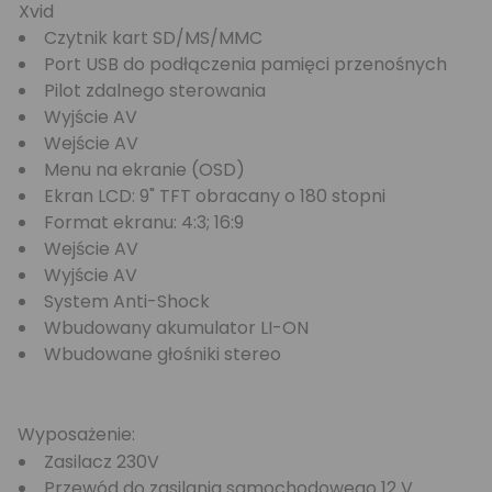
Xvid
Czytnik kart SD/MS/MMC
Port USB do podłączenia pamięci przenośnych
Pilot zdalnego sterowania
Wyjście AV
Wejście AV
Menu na ekranie (OSD)
Ekran LCD: 9" TFT obracany o 180 stopni
Format ekranu: 4:3; 16:9
Wejście AV
Wyjście AV
System Anti-Shock
Wbudowany akumulator LI-ON
Wbudowane głośniki stereo
Wyposażenie:
Zasilacz 230V
Przewód do zasilania samochodowego 12 V