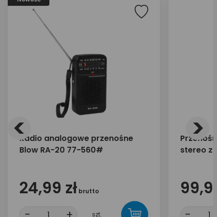
<
>
Radio analogowe przenośne
Przenośn
Blow RA-20 77-560#
stereo z
Media-Te
MT3179
24,99 zł
99,99
brutto
-
+
-
szt.