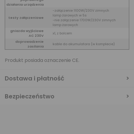
działania urządzenia
-załączenie 1100W/230V zimnych
lamp żarowych w 5s
testy załączeniowe
-nie załączenie 1700W/230V zimnych
lamp żarowych
gniazda wyjściowe
x1, z bolcem
AC 230V
doprowadzenie
kable do akumulatora (w komplecie)
zasilania
Produkt posiada oznaczenie CE.
Dostawa i płatność
Bezpieczeństwo