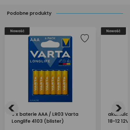
Podobne produkty
Nowość
Nowość
<
>
6 x baterie AAA / LR03 Varta
akumulat
Longlife 4103 (blister)
18-12 12V