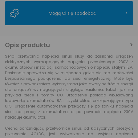
>
Mogą Ci się spodobać
Opis produktu
Seria przetwornic napięcia sinus służy do zasilania urządzeń
elektrycznych wymagających napięcia przemiennego 230V z
akumulatorów i instalacji samochodowych o napięciu stałym 12V.
Doskonale sprawdza się w miejscach gdzie nie ma możliwości
bezpośredniego podłączenia do sieci energetycznej. Może być
również z powodzeniem wykorzystana jako awaryjne źródło energii
dla urządzeń wymagających ciągłego zasilania, takich jak na
przykład piece i pompy CO. Urządzenie posiada wbudowaną
ładowarkę akumulatorów 8A i szybki układ przełączającym typu
UPS. Urządzenie automatycznie przełączy się po zaniku napięcia
sieci na pracę z akumulatora, a po powrocie napięcia 230V
naładuje akumulator.
Cechą odróżniającą przetwornice sinus od klasycznych prostych
przetwornic AC/DC, jest wytwarzanie na wyjściu napięcia