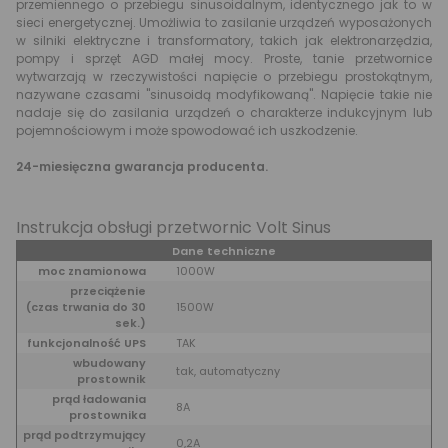
przemiennego o przebiegu sinusoidalnym, identycznego jak to w
sieci energetycznej. Umożliwia to zasilanie urządzeń wyposażonych
w silniki elektryczne i transformatory, takich jak elektronarzędzia,
pompy i sprzęt AGD małej mocy. Proste, tanie przetwornice
wytwarzają w rzeczywistości napięcie o przebiegu prostokątnym,
nazywane czasami "sinusoidą modyfikowaną". Napięcie takie nie
nadaje się do zasilania urządzeń o charakterze indukcyjnym lub
pojemnościowym i może spowodować ich uszkodzenie.
24-miesięczna gwarancja producenta.
Instrukcja obsługi przetwornic Volt Sinus
Dane techniczne
moc znamionowa
1000W
przeciążenie
(czas trwania do 30
1500W
sek.)
funkcjonalność UPS
TAK
wbudowany
tak, automatyczny
prostownik
prąd ładowania
8A
prostownika
prąd podtrzymujący
0,2A