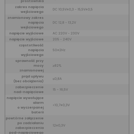
prostownika
zakres napięcia
DC 10,5V±0,3 - 15,5V±0,5
wejściowego
znamionowy zakres
napięcia
DC 12,8 - 13,2V
wejściowego
napięcie wyjściowe
AC 220V - 230V
napięcie wyjściowe
205 - 240V
częstotliwość
napięcia
50±2Hz
wyjściowego
sprawność przy
mocy
≥82%
znamionowej
prąd upływu
≤0,8A
(bez obciążenia)
zabezpieczenie
15 - 16,5V
nad-napięciowe
napięcie wywołujące
alarm
<10,7±0,3V
o wyczerpanej
baterii
powtórne załączenie
po zadziałaniu
12±0,3V
zabezpieczenia
pod-napięciowego