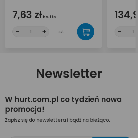
7,63 zł
134,9
brutto
-
+
-
szt.
Newsletter
W hurt.com.pl co tydzień nowa
promocja!
Zapisz się do newslettera i bądź na bieżąco.