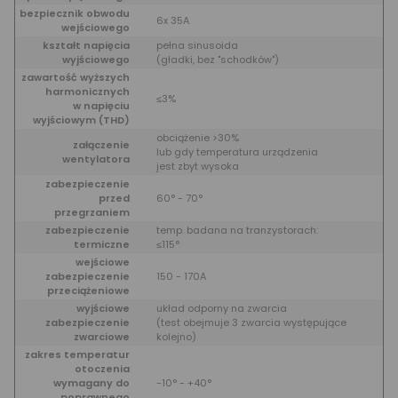
bezpiecznik obwodu
6x 35A
wejściowego
kształt napięcia
pełna sinusoida
wyjściowego
(gładki, bez "schodków")
zawartość wyższych
harmonicznych
≤3%
w napięciu
wyjściowym (THD)
obciążenie >30%
załączenie
lub gdy temperatura urządzenia
wentylatora
jest zbyt wysoka
zabezpieczenie
przed
60° - 70°
przegrzaniem
zabezpieczenie
temp. badana na tranzystorach:
termiczne
≤115°
wejściowe
zabezpieczenie
150 - 170A
przeciążeniowe
wyjściowe
układ odporny na zwarcia
zabezpieczenie
(test obejmuje 3 zwarcia występujące
zwarciowe
kolejno)
zakres temperatur
otoczenia
wymagany do
-10° - +40°
poprawnego