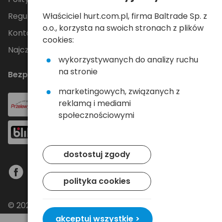
Właściciel hurt.com.pl, firma Baltrade Sp. z
Regulamin
o.o., korzysta na swoich stronach z plików
Kontakt
cookies:
Najczęściej zadawane pytania
wykorzystywanych do analizy ruchu
na stronie
Bezpieczne płatności
marketingowych, związanych z
reklamą i mediami
społecznościowymi
dostostuj zgody
polityka cookies
© 2024 Baltrade sp. z o.o. - Wszelkie prawa
zastrzeżone.
akceptuj wszystkie >