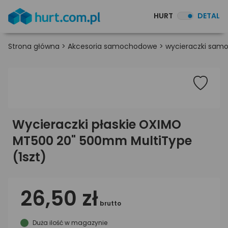
HURT
DETAL
Strona główna
>
Akcesoria samochodowe
>
wycieraczki sa
Wycieraczki płaskie OXIMO
MT500 20" 500mm MultiType
(1szt)
26,50 zł
brutto
Duża ilość w magazynie