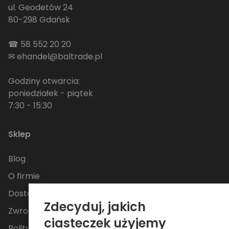
ul. Geodetów 24
80-298 Gdańsk
☎
58 552 20 20
✉
ehandel@baltrade.pl
Godziny otwarcia:
poniedziałek - piątek
7:30 - 15:30
Sklep
Blog
O firmie
Dostawa
Zdecyduj, jakich
Zwroty i reklamacje
ciasteczek użyjemy
Polityka Prywatności