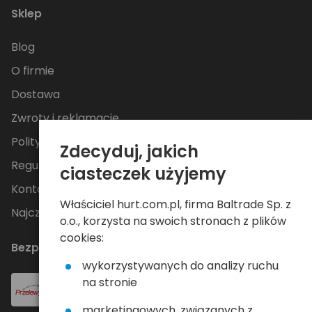
Sklep
Blog
O firmie
Dostawa
Zwroty i reklamacje
Polityka Prywatności
Zdecyduj, jakich
Regulamin
ciasteczek użyjemy
Kontakt
Właściciel hurt.com.pl, firma Baltrade Sp. z
Najczęściej zadawane pytania
o.o., korzysta na swoich stronach z plików
cookies:
Bezpieczne płatności
wykorzystywanych do analizy ruchu
na stronie
marketingowych, związanych z