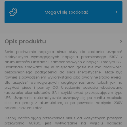
>
Mogą Ci się spodobać
Opis produktu
Seria przetwornic napięcia sinus służy do zasilania urządzeń
elektrycznych wymagających napięcia przemiennego 230V z
akumulatorów i instalacji samochodowych o napięciu stałym 12V.
Doskonale sprawdza się w miejscach gdzie nie ma możliwości
bezpośredniego podłączenia do sieci energetycznej. Może być
również z powodzeniem wykorzystana jako awaryjne źródło energii
dla urządzeń wymagających ciągłego zasilania, takich jak na
przykład piece i pompy CO. Urządzenie posiada wbudowaną
ładowarkę akumulatorów 8A i szybki układ przełączającym typu
UPS. Urządzenie automatycznie przełączy się po zaniku napięcia
sieci na pracę z akumulatora, a po powrocie napięcia 230V
naładuje akumulator.
Cechą odróżniającą przetwornice sinus od klasycznych prostych
przetwornic AC/DC, jest wytwarzanie na wyjściu napięcia