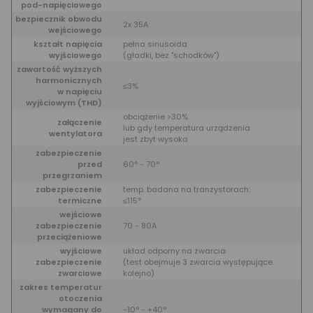
pod-napięciowego
bezpiecznik obwodu
2x 35A
wejściowego
kształt napięcia
pełna sinusoida
wyjściowego
(gładki, bez "schodków")
zawartość wyższych
harmonicznych
≤3%
w napięciu
wyjściowym (THD)
obciążenie >30%
załączenie
lub gdy temperatura urządzenia
wentylatora
jest zbyt wysoka
zabezpieczenie
przed
60° - 70°
przegrzaniem
zabezpieczenie
temp. badana na tranzystorach:
termiczne
≤115°
wejściowe
zabezpieczenie
70 - 80A
przeciążeniowe
wyjściowe
układ odporny na zwarcia
zabezpieczenie
(test obejmuje 3 zwarcia występujące
zwarciowe
kolejno)
zakres temperatur
otoczenia
wymagany do
-10° - +40°