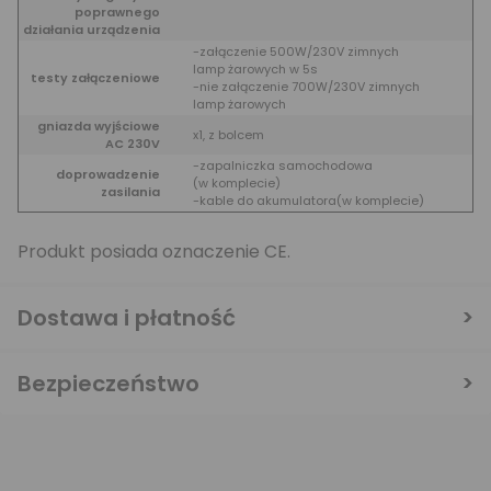
poprawnego
działania urządzenia
-załączenie 500W/230V zimnych
lamp żarowych w 5s
testy załączeniowe
-nie załączenie 700W/230V zimnych
lamp żarowych
gniazda wyjściowe
x1, z bolcem
AC 230V
-zapalniczka samochodowa
doprowadzenie
(w komplecie)
zasilania
-kable do akumulatora(w komplecie)
Produkt posiada oznaczenie CE.
Dostawa i płatność
Bezpieczeństwo