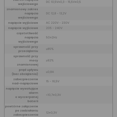
DC 10,5V±0,3 - 15,5V±0,5
wejściowego
znamionowy zakres
napięcia
DC 12,8 - 13,2V
wejściowego
napięcie wyjściowe
AC 220V - 230V
napięcie wyjściowe
205 - 240V
częstotliwość
napięcia
50±2Hz
wyjściowego
sprawność przy
≥85%
przeciążeniu
sprawność przy
mocy
≥92%
znamionowej
prąd upływu
≤0,8A
(bez obciążenia)
zabezpieczenie
15 - 16,5V
nad-napięciowe
napięcie wywołujące
alarm
<10,7±0,3V
o wyczerpanej
baterii
powtórne załączenie
po zadziałaniu
12±0,3V
zabezpieczenia