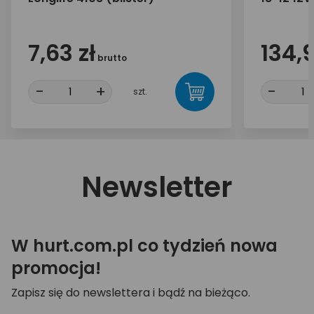
7,63 zł
134,9
brutto
-
+
-
szt.
Newsletter
W hurt.com.pl co tydzień nowa
promocja!
Zapisz się do newslettera i bądź na bieżąco.