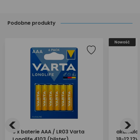
Podobne produkty
Nowość
<
>
6 x baterie AAA / LR03 Varta
akumulat
Longlife 4103 (blister)
18-12 12V