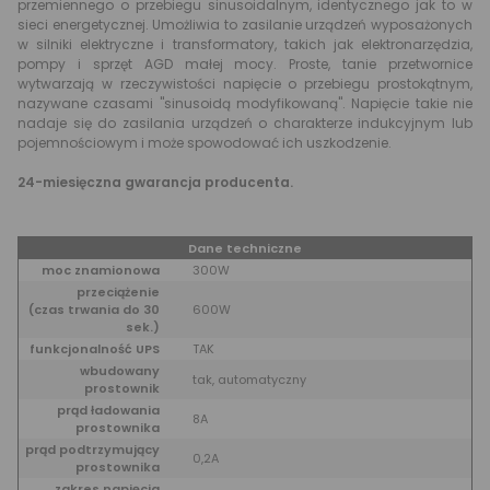
przemiennego o przebiegu sinusoidalnym, identycznego jak to w
sieci energetycznej. Umożliwia to zasilanie urządzeń wyposażonych
w silniki elektryczne i transformatory, takich jak elektronarzędzia,
pompy i sprzęt AGD małej mocy. Proste, tanie przetwornice
wytwarzają w rzeczywistości napięcie o przebiegu prostokątnym,
nazywane czasami "sinusoidą modyfikowaną". Napięcie takie nie
nadaje się do zasilania urządzeń o charakterze indukcyjnym lub
pojemnościowym i może spowodować ich uszkodzenie.
24-miesięczna gwarancja producenta.
Dane techniczne
moc znamionowa
300W
przeciążenie
(czas trwania do 30
600W
sek.)
funkcjonalność UPS
TAK
wbudowany
tak, automatyczny
prostownik
prąd ładowania
8A
prostownika
prąd podtrzymujący
0,2A
prostownika
zakres napięcia