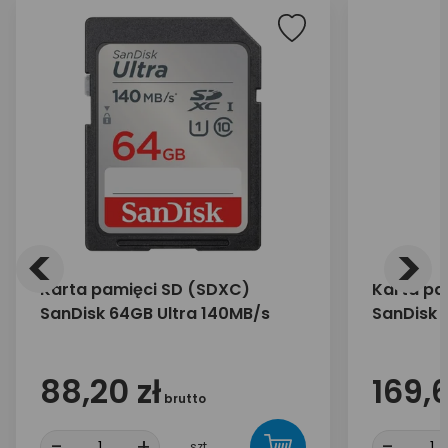
<
>
Karta pamięci SD (SDXC)
Karta pa
SanDisk 64GB Ultra 140MB/s
SanDisk 
88,20 zł
169,6
brutto
-
+
-
szt.