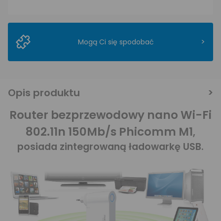
>
Mogą Ci się spodobać
Opis produktu
Router bezprzewodowy nano Wi-Fi
802.11n 150Mb/s Phicomm M1
,
posiada zintegrowaną ładowarkę USB.