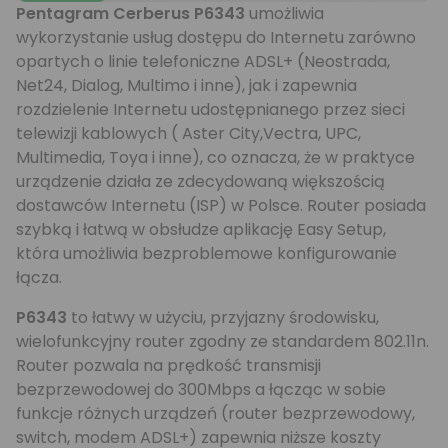
Pentagram Cerberus P6343
umożliwia
wykorzystanie usług dostępu do Internetu zarówno
opartych o linie telefoniczne ADSL+ (Neostrada,
Net24, Dialog, Multimo i inne), jak i zapewnia
rozdzielenie Internetu udostępnianego przez sieci
telewizji kablowych ( Aster City,Vectra, UPC,
Multimedia, Toya i inne), co oznacza, że w praktyce
urządzenie działa ze zdecydowaną większością
dostawców Internetu (ISP) w Polsce. Router posiada
szybką i łatwą w obsłudze aplikację Easy Setup,
która umożliwia bezproblemowe konfigurowanie
łącza.
P6343
to łatwy w użyciu, przyjazny środowisku,
wielofunkcyjny router zgodny ze standardem 802.11n.
Router pozwala na prędkość transmisji
bezprzewodowej do 300Mbps a łącząc w sobie
funkcje różnych urządzeń (router bezprzewodowy,
switch, modem ADSL+) zapewnia niższe koszty