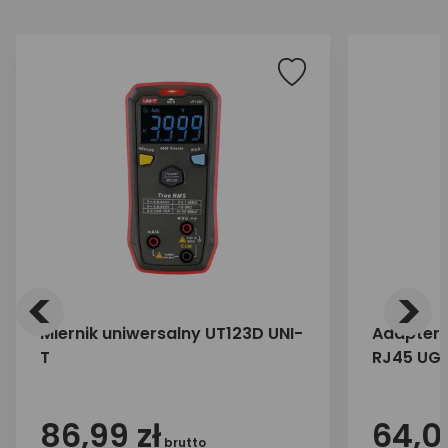
<
>
Miernik uniwersalny UT123D UNI-
Adapter 
T
RJ45 UG
86,99 zł
64,0
brutto