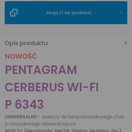
>
Mogą Ci się spodobać
Opis produktu
NOWOŚĆ
PENTAGRAM
CERBERUS WI-FI
P 6343
UNIWERSALNY
- świetny do bezprzewodowego i/lub
przewodowego dzielenia łącza
ADSL2+ (Neostrada, Net24, Dialog, Multimo, itp.)