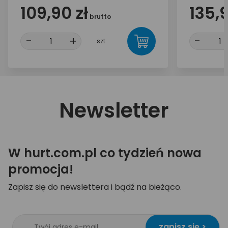
109,90 zł
135,9
brutto
-
+
-
szt.
Newsletter
W hurt.com.pl co tydzień nowa
promocja!
Zapisz się do newslettera i bądź na bieżąco.
zapisz się >