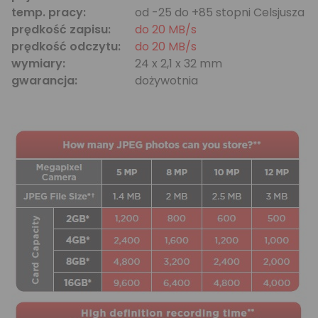
temp. pracy:
od -25 do +85 stopni Celsjusza
prędkość zapisu:
do 20 MB/s
prędkość odczytu:
do 20 MB/s
wymiary:
24 x 2,1 x 32 mm
gwarancja:
dożywotnia