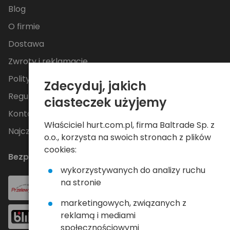
Blog
O firmie
Dostawa
Zwroty i reklamacje
Polityka Prywatności
Zdecyduj, jakich
Regulamin
ciasteczek użyjemy
Kontakt
Właściciel hurt.com.pl, firma Baltrade Sp. z
Najczęściej zadawane pytania
o.o., korzysta na swoich stronach z plików
cookies:
Bezpieczne płatności
wykorzystywanych do analizy ruchu
na stronie
marketingowych, związanych z
reklamą i mediami
społecznościowymi