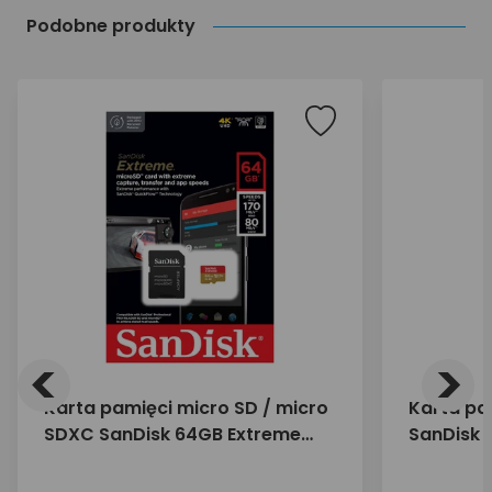
Podobne produkty
<
>
Karta pamięci micro SD / micro
Karta pa
SDXC SanDisk 64GB Extreme
SanDisk 
170/80 MB/s
200/90 M