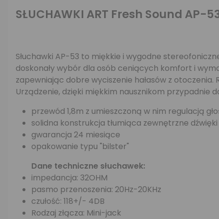
SŁUCHAWKI ART Fresh Sound AP-5
Słuchawki AP-53 to miękkie i wygodne stereofoniczne
doskonały wybór dla osób ceniących komfort i wymag
zapewniając dobre wyciszenie hałasów z otoczenia. Re
Urządzenie, dzięki miękkim nausznikom przypadnie 
przewód 1,8m z umieszczoną w nim regulacją gło
solidna konstrukcja tłumiąca zewnętrzne dźwięki
gwarancja 24 miesiące
opakowanie typu "bilster"
Dane techniczne słuchawek:
impedancja: 32OHM
pasmo przenoszenia: 20Hz-20KHz
czułość: 118+/- 4DB
Rodzaj złącza: Mini-jack