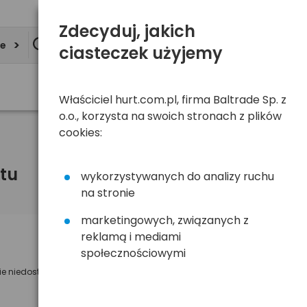
Zdecyduj, jakich
ie
ciasteczek użyjemy
Właściciel hurt.com.pl, firma Baltrade Sp. z
o.o., korzysta na swoich stronach z plików
cookies:
tu
wykorzystywanych do analizy ruchu
na stronie
marketingowych, związanych z
reklamą i mediami
Powiadom mnie o dostępności
społecznościowymi
ie niedostępny
Wyślemy powiadomienie o dostęności
na poniższy adres e-mail