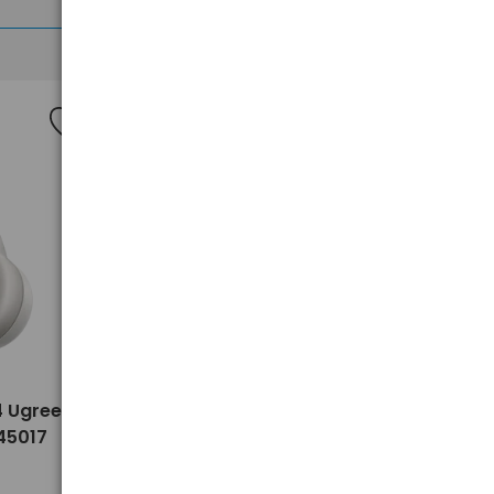
>
4 Ugreen
Słuchawki Bluetooth 5.4 Ugreen
45017
Studio Max2 5C HP205 45018