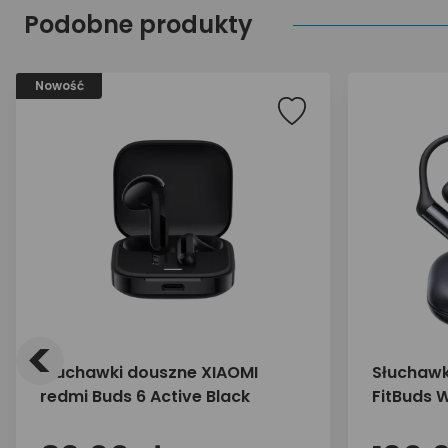
Podobne produkty
Nowość
<
Słuchawki douszne XIAOMI
Słuchawk
redmi Buds 6 Active Black
FitBuds 