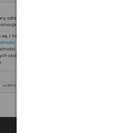
ny adres e-mail
romocjach na hurt.com.pl.
ię z treścią i akceptuję
watności
i akceptuję
watności i wyrażam zgodę
nych osobowych na
.