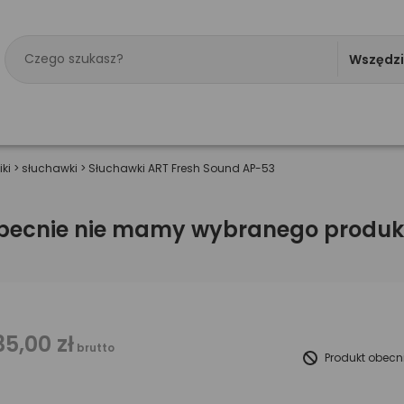
Wszędz
iki
>
słuchawki
>
Słuchawki ART Fresh Sound AP-53
becnie nie mamy wybranego produk
35,00 zł
brutto
Produkt obecn