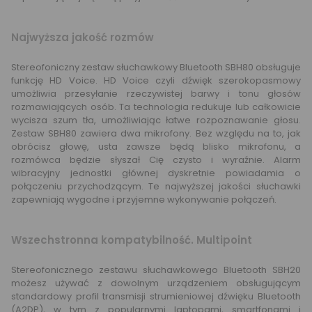
Najwyższa jakość rozmów
Stereofoniczny zestaw słuchawkowy Bluetooth SBH80 obsługuje
funkcję HD Voice. HD Voice czyli dźwięk szerokopasmowy
umożliwia przesyłanie rzeczywistej barwy i tonu głosów
rozmawiających osób. Ta technologia redukuje lub całkowicie
wycisza szum tła, umożliwiając łatwe rozpoznawanie głosu.
Zestaw SBH80 zawiera dwa mikrofony. Bez względu na to, jak
obrócisz głowę, usta zawsze będą blisko mikrofonu, a
rozmówca będzie słyszał Cię czysto i wyraźnie. Alarm
wibracyjny jednostki głównej dyskretnie powiadamia o
połączeniu przychodzącym. Te najwyższej jakości słuchawki
zapewniają wygodne i przyjemne wykonywanie połączeń.
Wszechstronna kompatybilność. Multipoint
Stereofonicznego zestawu słuchawkowego Bluetooth SBH20
możesz używać z dowolnym urządzeniem obsługującym
standardowy profil transmisji strumieniowej dźwięku Bluetooth
(A2DP), w tym z popularnymi laptopami, smartfonami i