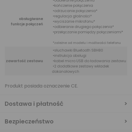
•odbieranie połączenia
•kończenie połączenia
•odrzucanie połączenia*
•regulacja głośności*
obsługiwane
•wyciszanie mikrofonu*
funkcje połączeń
•odbieranie drugiego połączenia*
•przełączanie pomiędzy połączeniami*
*zależne od modelu i możliwości telefonu
•słuchawki Bluetooth SBH80
•instrukcja obsługi
zawartość zestawu
•kabel micro USB do ładowania zestawu
•2 dodatkowe zestawy wkładek
dokanałowych
Produkt posiada oznaczenie CE.
Dostawa i płatność
Bezpieczeństwo