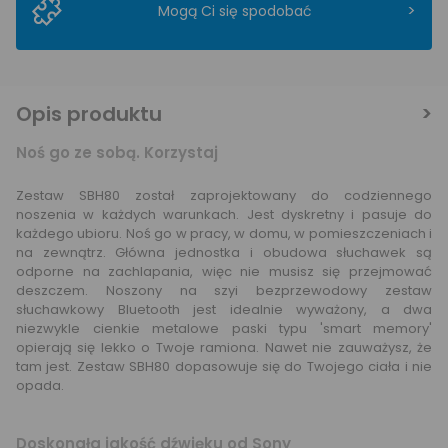
>
Mogą Ci się spodobać
Opis produktu
Noś go ze sobą. Korzystaj
Zestaw SBH80 został zaprojektowany do codziennego
noszenia w każdych warunkach. Jest dyskretny i pasuje do
każdego ubioru. Noś go w pracy, w domu, w pomieszczeniach i
na zewnątrz. Główna jednostka i obudowa słuchawek są
odporne na zachlapania, więc nie musisz się przejmować
deszczem. Noszony na szyi bezprzewodowy zestaw
słuchawkowy Bluetooth jest idealnie wyważony, a dwa
niezwykle cienkie metalowe paski typu 'smart memory'
opierają się lekko o Twoje ramiona. Nawet nie zauważysz, że
tam jest. Zestaw SBH80 dopasowuje się do Twojego ciała i nie
opada.
Doskonała jakość dźwięku od Sony