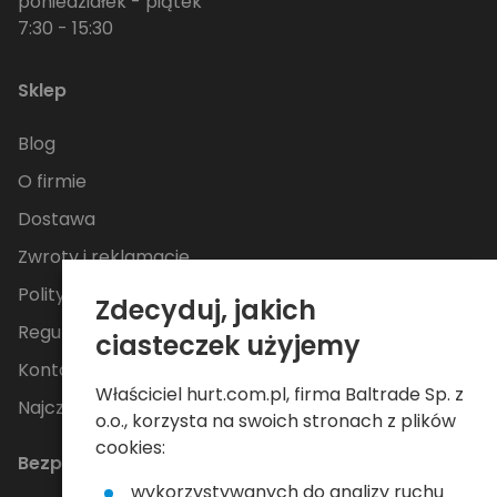
poniedziałek - piątek
7:30 - 15:30
Sklep
Blog
O firmie
Dostawa
Zwroty i reklamacje
Polityka Prywatności
Zdecyduj, jakich
Regulamin
ciasteczek użyjemy
Kontakt
Właściciel hurt.com.pl, firma Baltrade Sp. z
Najczęściej zadawane pytania
o.o., korzysta na swoich stronach z plików
cookies:
Bezpieczne płatności
wykorzystywanych do analizy ruchu