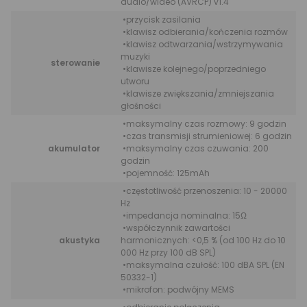
audio/wideo (AVRCP) v1.4
•przycisk zasilania
•klawisz odbierania/kończenia rozmów
•klawisz odtwarzania/wstrzymywania
muzyki
sterowanie
•klawisze kolejnego/poprzedniego
utworu
•klawisze zwiększania/zmniejszania
głośności
•maksymalny czas rozmowy: 9 godzin
•czas transmisji strumieniowej: 6 godzin
akumulator
•maksymalny czas czuwania: 200
godzin
•pojemność: 125mAh
•częstotliwość przenoszenia: 10 - 20000
Hz
•impedancja nominalna: 15Ω
•współczynnik zawartości
akustyka
harmonicznych: <0,5 % (od 100 Hz do 10
000 Hz przy 100 dB SPL)
•maksymalna czułość: 100 dBA SPL (EN
50332-1)
•mikrofon: podwójny MEMS