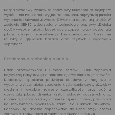
Bezprzewodowy zestaw słuchawkowy Bluetooth to najlepszy
wybór - nie tylko dzięki wygodzie noszenia, najwyższej jakości
wykonania i łatwości używania. Dźwięk ma doskonałą jakość. W
zestawie SBH80 wykorzystano technologię poprawy dźwięku
aptX - wysokiej jakości kodek audio zapewniający doskonałą
jakość dźwięku przesyłanego bezprzewodowo. Ciesz się
muzyką o głębokich basach oraz czystych i wyraźnych
sopranach.
Przełomowa technologia audio
Dzięki przetwornikom HD micro zestaw SBH80 zapewnia
najwyższej klasy dźwięk o doskonałej czystości i częstotliwości.
Dodatkowo specjalna podwójna obudowa z magnezu o
wysokiej wytrzymałości zapewnia krystalicznie czysty dźwięk w
średnim i wysokim zakresie częstotliwości oraz ogólną
doskonałą jakość dźwięku. Kształt wkładek dousznych oraz
materiały, z których są wykonane te fajne słuchawki, pozwalają
na maksymalne wyciszenie szumu tła i innych dźwięków.
Końcówki są idealnie dopasowane do ucha, dzięki czemu
zapewniają największą przyjemność słuchania muzyki.