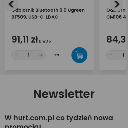
<
>
Odbiornik Bluetooth 6.0 Ugreen
Odbiorni
BT509, USB-C, LDAC
CM106 4
91,11 zł
84,39
brutto
-
+
-
szt.
Newsletter
W hurt.com.pl co tydzień nowa
promocja!