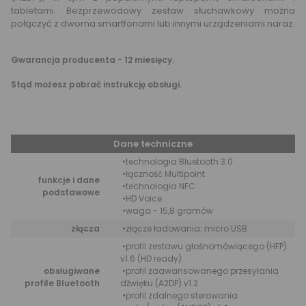
tabletami. Bezprzewodowy zestaw słuchawkowy można
połączyć z dwoma smartfonami lub innymi urządzeniami naraz.
Gwarancja producenta - 12 miesięcy.
Stąd możesz pobrać instrukcję obsługi.
Dane techniczne
•technologia Bluetooth 3.0
•łączność Multipoint
funkcje i dane
•technologia NFC
podstawowe
•HD Voice
•waga - 15,8 gramów
złącza
•złącze ładowania: micro USB
•profil zestawu głośnomówiącego (HFP)
v1.6 (HD ready)
obsługiwane
•profil zaawansowanego przesyłania
profile Bluetooth
dźwięku (A2DP) v1.2
•profil zdalnego sterowania