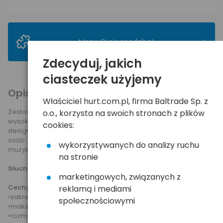
>
Mogą Ci się spodobać
Zdecyduj, jakich
ciasteczek użyjemy
Opis produktu
Właściciel hurt.com.pl, firma Baltrade Sp. z
Zestaw słuchawkowy BX-500 marki ROXA to połączenie
o.o., korzysta na swoich stronach z plików
wysokiej jakości materiałów z nowoczesnym i eleganckim
cookies:
designem. Słuchawki zostały zaprojektowane specjalnie dla
osób które na pierwszym miejscu stawiają jakość słuchanej
wykorzystywanych do analizy ruchu
muzyki.
na stronie
Słuchawki nie posiadają mikrofonu.
marketingowych, związanych z
Cechy produktu:
reklamą i mediami
•zakres częstotliwości: 18-20000Hz
społecznościowymi
•maksymalna głośność: 116dB +/- 3dB
•rozmiar głośnika: 12mm