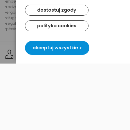
•impedancja: 32Ω
•rodzaj wtyku: minijack 3,5mm
dostostuj zgody
•ergonomiczny kształt słuchawek
•długość kabla: 130cm
•regulacja głośności na kablu
polityka cookies
•płaski, nieplączący się kabel
akceptuj wszystkie >
Dostawa i płatność
Bezpieczeństwo
Podobne produkty