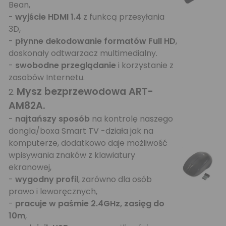
Bean,
-
wyjście HDMI 1.4
z funkcą przesyłania
3D,
-
płynne dekodowanie formatów Full HD
,
doskonały odtwarzacz multimedialny.
-
swobodne przeglądanie
i korzystanie z
zasobów Internetu.
Mysz bezprzewodowa ART-
2.
AM82A
.
-
najtańszy sposób
na kontrolę naszego
dongla/boxa Smart TV -działa jak na
komputerze, dodatkowo daje możliwość
wpisywania znaków z klawiatury
ekranowej,
-
wygodny profil
, zarówno dla osób
prawo i leworęcznych,
-
pracuje w paśmie 2.4GHz, zasięg do
10m
,