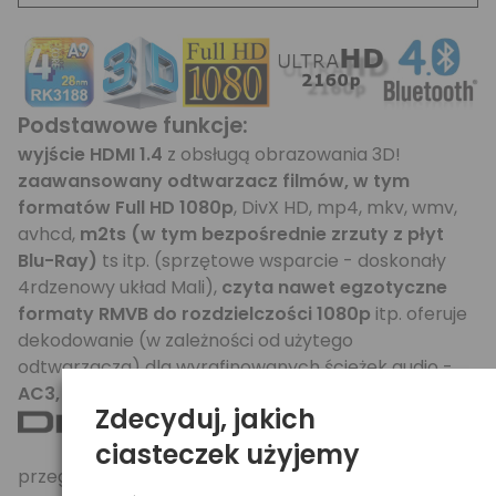
Podstawowe funkcje:
wyjście HDMI 1.4
z obsługą obrazowania 3D!
zaawansowany odtwarzacz filmów, w tym
formatów Full HD 1080p
, DivX HD, mp4, mkv, wmv,
avhcd,
m2ts (w tym bezpośrednie zrzuty z płyt
Blu-Ray)
ts itp. (sprzętowe wsparcie - doskonały
4rdzenowy układ Mali),
czyta nawet egzotyczne
formaty RMVB do rozdzielczości 1080p
itp. oferuje
dekodowanie (w zależności od użytego
odtwarzacza) dla wyrafinowanych ścieżek audio -
AC3, E-AC3, AAC, FLAC, APE, DTS HD itp.
Zdecyduj, jakich
ciasteczek użyjemy
przeglądarka zdjęć, pokazy slajdów, powiększanie