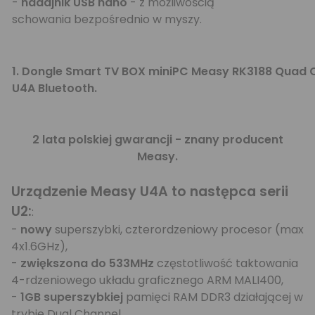
-
nadajnik USB nano
- z możliwością
schowania bezpośrednio w myszy.
1.
Dongle Smart TV BOX miniPC Measy RK3188 Quad 
U4A Bluetooth.
2 lata polskiej gwarancji - znany producent
Measy.
Urządzenie Measy U4A to następca serii
U2:
:
-
nowy
superszybki, czterordzeniowy procesor (max
4x1.6GHz),
-
zwiększona do 533MHz
częstotliwość taktowania
4-rdzeniowego układu graficznego ARM MALI400,
-
1GB superszybkiej
pamięci RAM DDR3 działającej w
trybie Dual Channel,