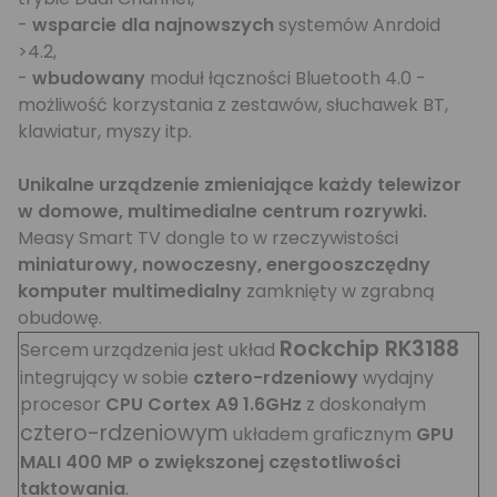
-
wsparcie dla najnowszych
systemów Anrdoid
>4.2,
-
wbudowany
moduł łączności Bluetooth 4.0 -
możliwość korzystania z zestawów, słuchawek BT,
klawiatur, myszy itp.
Unikalne urządzenie zmieniające każdy telewizor
w domowe, multimedialne centrum rozrywki.
Measy Smart TV dongle to w rzeczywistości
miniaturowy, nowoczesny, energooszczędny
komputer multimedialny
zamknięty w zgrabną
obudowę.
Rockchip RK3188
Sercem urządzenia jest układ
integrujący w sobie
cztero-rdzeniowy
wydajny
procesor
CPU Cortex A9 1.6GHz
z doskonałym
cztero-rdzeniowym
układem graficznym
GPU
MALI 400 MP o zwiększonej częstotliwości
taktowania
.