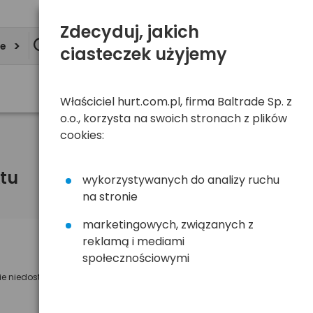
Zdecyduj, jakich
ie
ciasteczek użyjemy
Właściciel hurt.com.pl, firma Baltrade Sp. z
o.o., korzysta na swoich stronach z plików
cookies:
tu
wykorzystywanych do analizy ruchu
na stronie
marketingowych, związanych z
reklamą i mediami
Powiadom mnie o dostępności
społecznościowymi
ie niedostępny
Wyślemy powiadomienie o dostęności
na poniższy adres e-mail