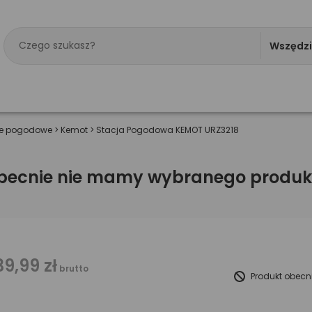
Wszędz
je pogodowe
>
Kemot
>
Stacja Pogodowa KEMOT URZ3218
becnie nie mamy wybranego produk
39,99 zł
brutto
Produkt obecn