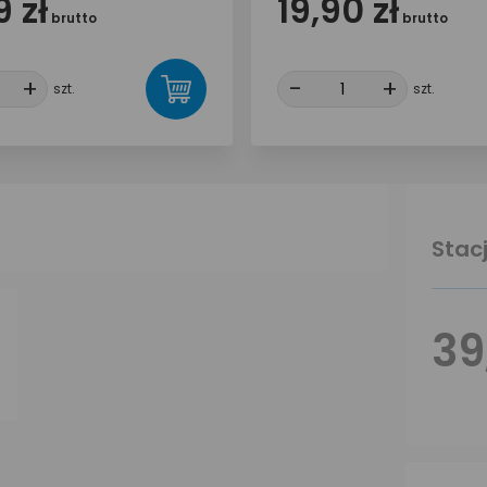
 zł
19,90 zł
brutto
brutto
+
+
-
-
+
+
szt.
szt.
Stac
39