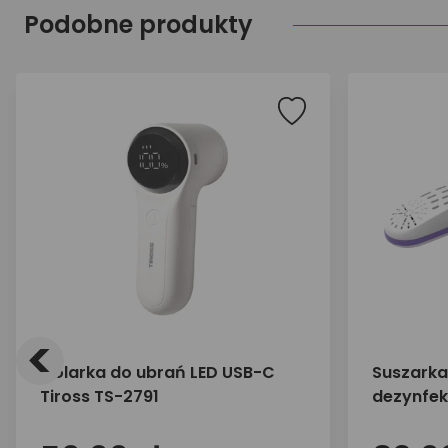
Podobne produkty
<
Golarka do ubrań LED USB-C
Suszarka
Tiross TS-2791
dezynfek
Tech MT