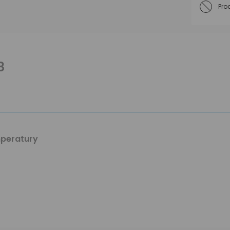
Pro
8
peratury