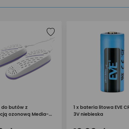
 do butów z
1 x bateria litowa EVE 
cją ozonową Media-
3V niebieska
6532