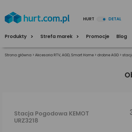
HURT
DETAL
Produkty
Strefa marek
Promocje
Blog
Strona główna
>
Akcesoria RTV, AGD, Smart Home
>
drobne AGD
>
stac
O
Stacja Pogodowa KEMOT
URZ3218