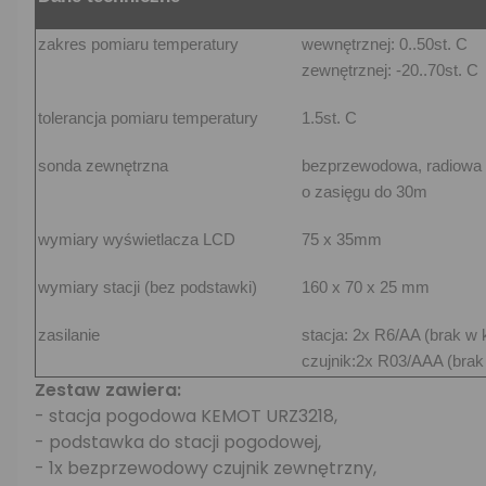
zakres pomiaru temperatury
wewnętrznej: 0..50st. C
zewnętrznej: -20..70st. C
tolerancja pomiaru temperatury
1.5st. C
sonda zewnętrzna
bezprzewodowa, radiowa
o zasięgu do 30m
wymiary wyświetlacza LCD
75 x 35mm
wymiary stacji (bez podstawki)
160 x 70 x 25 mm
zasilanie
stacja: 2x R6/AA (brak w 
czujnik:2x R03/AAA (brak
Zestaw zawiera:
- stacja pogodowa KEMOT URZ3218,
- podstawka do stacji pogodowej,
- 1x bezprzewodowy czujnik zewnętrzny,