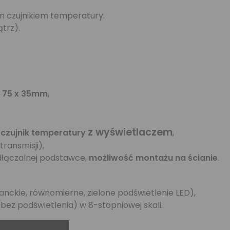
czujnikiem temperatury.
trz).
h 75 x 35mm
,
z wyświetlaczem
czujnik temperatury
,
ransmisji),
dłączalnej podstawce,
możliwość montażu na ścianie
.
nckie, równomierne, zielone podświetlenie LED),
bez podświetlenia) w 8-stopniowej skali.