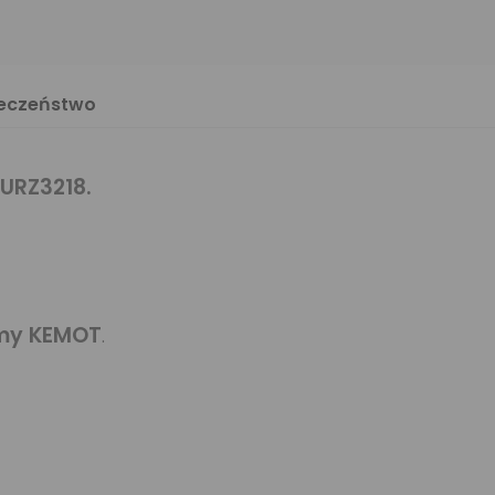
ieczeństwo
URZ3218.
rmy KEMOT
.