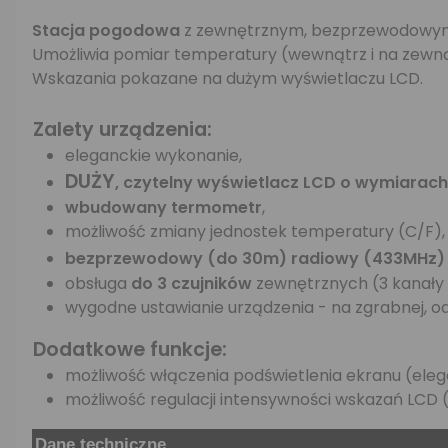
Stacja pogodowa
z zewnętrznym, bezprzewodowym 
Umożliwia pomiar temperatury (wewnątrz i na zewną
Wskazania pokazane na dużym wyświetlaczu LCD.
Zalety urządzenia:
eleganckie wykonanie,
DUŻY
, czytelny wyświetlacz LCD o wymiarac
wbudowany termometr
,
możliwość zmiany jednostek temperatury (C/F),
bezprzewodowy (do 30m) radiowy (433MHz) 
obsługa
do 3 czujników
zewnętrznych (3 kanały t
wygodne ustawianie urządzenia - na zgrabnej, o
Dodatkowe funkcje:
możliwość włączenia podświetlenia ekranu (elega
możliwość regulacji intensywności wskazań LCD (
Dane techniczne