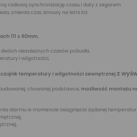
ą radiową synchronizację czasu i daty z zegarem
a, zmienia czas zimowy na letni itd.
ach 111 x 60mm
,
 dwóch niezależnych czasów pobudki,
atury i wilgotności,
z wyśw
ujnik temperatury i wilgotności zewnętrznej
 wbudowanej, chowanej podstawce,
możliwość montażu na
enia alarmu w momencie osiągnięcia żądanej temperatur
nętrznej,
trznej,