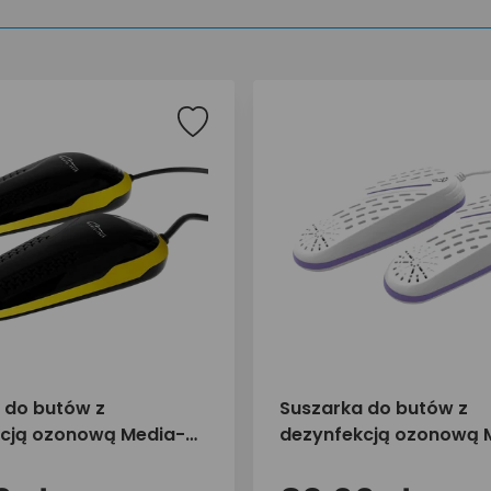
 do butów z
Suszarka do butów z
cją ozonową Media-
dezynfekcją ozonową 
6505
Tech MT6532