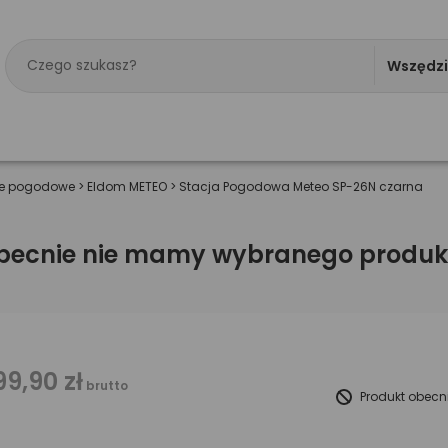
Wszędz
je pogodowe
>
Eldom METEO
>
Stacja Pogodowa Meteo SP-26N czarna
becnie nie mamy wybranego produk
99,90 zł
brutto
Produkt obecn