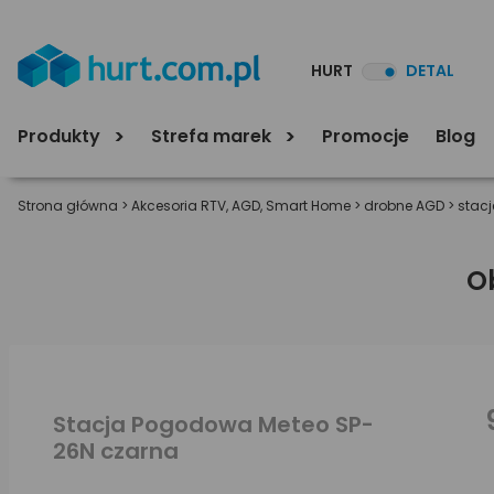
HURT
DETAL
Produkty
Strefa marek
Promocje
Blog
Strona główna
>
Akcesoria RTV, AGD, Smart Home
>
drobne AGD
>
stac
O
Stacja Pogodowa Meteo SP-
26N czarna