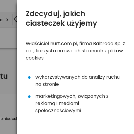
Zdecyduj, jakich
ie
ciasteczek użyjemy
Właściciel hurt.com.pl, firma Baltrade Sp. z
o.o., korzysta na swoich stronach z plików
cookies:
tu
wykorzystywanych do analizy ruchu
na stronie
marketingowych, związanych z
reklamą i mediami
Powiadom mnie o dostępności
społecznościowymi
ie niedostępny
Wyślemy powiadomienie o dostęności
na poniższy adres e-mail