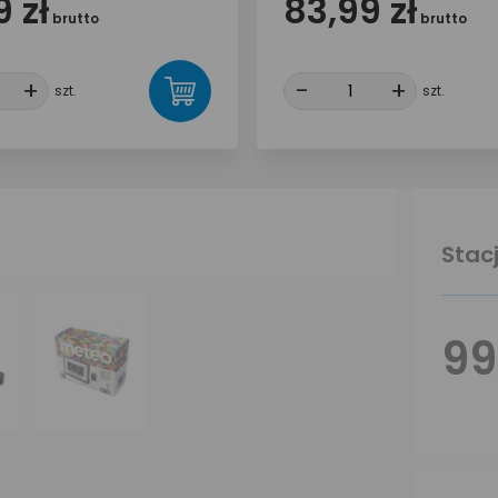
 zł
83,99 zł
brutto
brutto
+
+
-
-
+
+
szt.
szt.
Stac
99