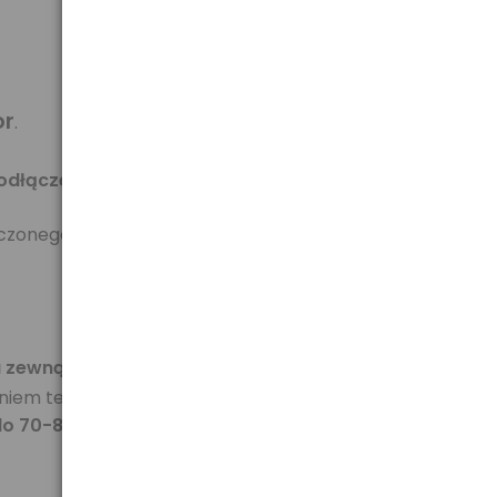
or
.
odłączeniu zasilacza
(jest w zestawie), lub przez
ączonego podświetlenia - wizualizacja na jednym ze
a zewnątrz
).
niem tendencji zmian ciśnienia - na podstawie
 do 70-80%
.