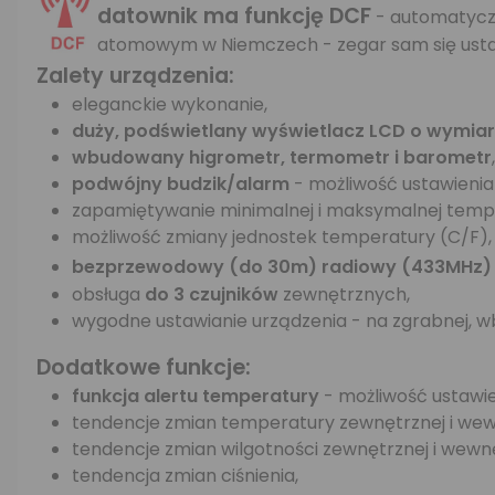
datownik ma funkcję DCF
- automatyczn
atomowym w Niemczech - zegar sam się ustawi
Zalety urządzenia:
eleganckie wykonanie,
duży, podświetlany wyświetlacz LCD o wymiar
wbudowany higrometr, termometr i barometr
,
podwójny budzik/alarm
- możliwość ustawienia
zapamiętywanie minimalnej i maksymalnej temper
możliwość zmiany jednostek temperatury (C/F),
bezprzewodowy (do 30m) radiowy (433MHz) cz
obsługa
do 3 czujników
zewnętrznych,
wygodne ustawianie urządzenia - na zgrabnej,
Dodatkowe funkcje:
funkcja alertu temperatury
- możliwość ustawi
tendencje zmian temperatury zewnętrznej i wew
tendencje zmian wilgotności zewnętrznej i wewnę
tendencja zmian ciśnienia,