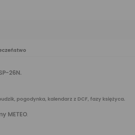
ieczeństwo
SP-26N.
 budzik, pogodynka, kalendarz z DCF, fazy księżyca.
rmy METEO
.