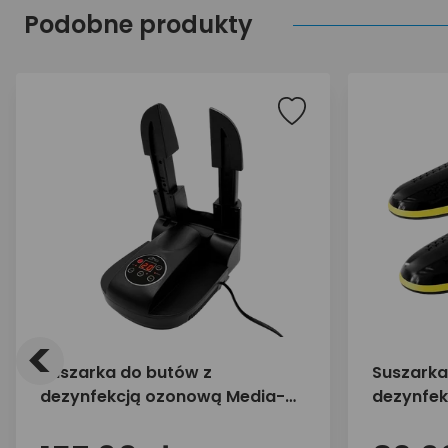
Podobne produkty
<
Suszarka do butów z
Suszarka
dezynfekcją ozonową Media-
dezynfek
Tech MT6523
Tech MT