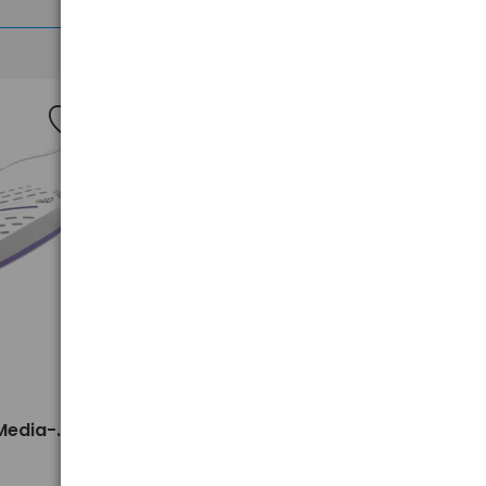
>
Suszarka do butów z
Media-
dezynfekcją ozonową Media-
Tech MT6507