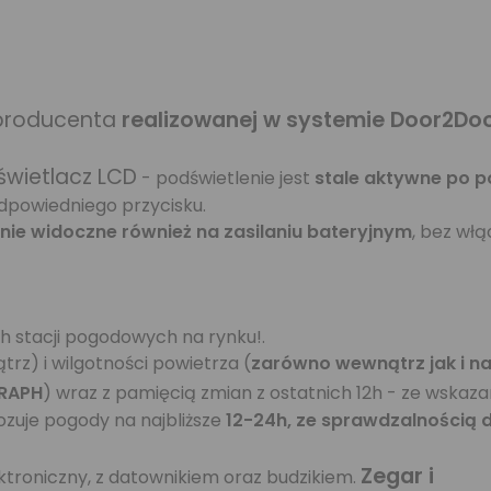
 producenta
realizowanej w systemie Door2Do
świetlacz LCD
- podświetlenie jest
stale aktywne po p
odpowiedniego przycisku.
nie widoczne również na zasilaniu bateryjnym
, bez wł
 stacji pogodowych na rynku!.
rz) i wilgotności powietrza (
zarówno wewnątrz jak i n
RAPH
) wraz z pamięcią zmian z ostatnich 12h - ze wskaza
zuje pogody na najbliższe
12-24h, ze sprawdzalnością
Zegar i
ektroniczny, z datownikiem oraz budzikiem.