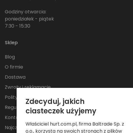
Godziny otwarcia:
poniedziałek - piątek
7:30 - 15:30
Sklep
Blog
O firmie
Dostawa
Zwroty i reklamacje
Polityka Prywatności
Zdecyduj, jakich
Regulamin
ciasteczek użyjemy
Kontakt
Właściciel hurt.com.pl, firma Baltrade Sp. z
Najczęściej zadawane pytania
o.o., korzysta na swoich stronach z plików