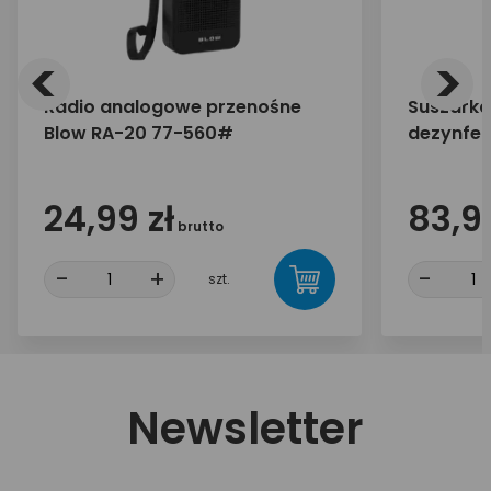
<
>
Radio analogowe przenośne
Suszarka
Blow RA-20 77-560#
dezynfek
Tech MT
24,99 zł
83,99
brutto
-
+
-
szt.
Newsletter