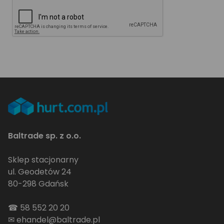
Baltrade sp. z o.o.
Sklep stacjonarny
ul. Geodetów 24
80-298 Gdańsk
☎
58 552 20 20
✉
ehandel@baltrade.pl