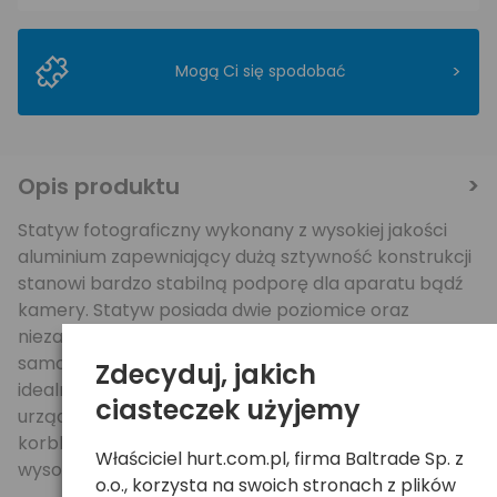
>
Mogą Ci się spodobać
Opis produktu
Statyw fotograficzny wykonany z wysokiej jakości
aluminium zapewniający dużą sztywność konstrukcji
stanowi bardzo stabilną podporę dla aparatu bądź
kamery. Statyw posiada dwie poziomice oraz
niezależnie regulowane, czterosegmentowe nogi z
samoregulującymi się stopkami, które umożliwiają
Zdecyduj, jakich
idealne ustawienie zamontowanego na nim
ciasteczek użyjemy
urządzenia. Ponadto statyw jest wyposażony w
korbkę do łatwej i wygodnej kontroli ustawienia
Właściciel hurt.com.pl, firma Baltrade Sp. z
wysokości głowicy.
o.o., korzysta na swoich stronach z plików