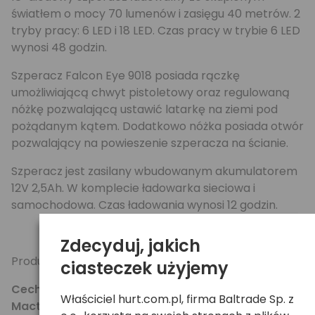
światłem o mocy 70 lumenów i zasięgu 40 metrów. 2
tryby pracy: 6 LED i 18 LED. Czas pracy w trybie 6 LED
wynosi 48 godzin.
Szperacz Falcon Eye 9018 posiada rączkę
umożliwiającą chwyt pistoletowy oraz regulowaną
nóżkę pozwalającą ustawić latarkę na ziemi pod
pożądanym kątem. Dodatkowo nóżka posiada otwór
pozwalający na powieszenie szperacza na ścianie.
Szperacz jest zasilany wbudowanym akumulatorem
12V 2,5Ah. W komplecie ładowarka sieciowa i
samochodowa. Czas ładowania wynosi 12 godzin.
Zdecyduj, jakich
Produkt posiada oznaczenie CE.
ciasteczek użyjemy
Cechy produktu Szperacz LED ładowalny
Właściciel hurt.com.pl, firma Baltrade Sp. z
Mactronic 9018