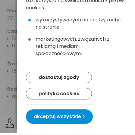
o.o., korzysta na swoich stronach z plików
cookies:
Moc (strumień) światła
[lm]
70
wykorzystywanych do analizy ruchu
na stronie
Czas i tryby pracy
18 LED
marketingowych, związanych z
6 LED - 48h
reklamą i mediami
społecznościowymi
Źródło światła
18x LED
dostostuj zgody
Rodzaj zasilania
polityka cookies
akumulatorowe
Zasilanie
akceptuj wszystkie >
wbudowany akumulator 12V 2,5Ah