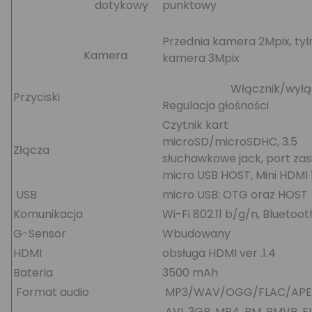
dotykowy
punktowy
Przednia kamera 2Mpix, tyl
Kamera
kamera 3Mpix
Włącznik/wyłącz
Przyciski
Regulacja głośności
Czytnik kart
microSD/microSDHC, 3.5
Złącza
słuchawkowe jack, port zasi
micro USB HOST, Mini HDMI 
USB
micro USB: OTG oraz HOST
Komunikacja
Wi-Fi 802.11 b/g/n, Bluetoot
G-Sensor
Wbudowany
HDMI
obsługa HDMI ver .1.4
Bateria
3500 mAh
Format audio
MP3/WAV/OGG/FLAC/APE
AVI, 3GP, MP4, RM, RMVB, F