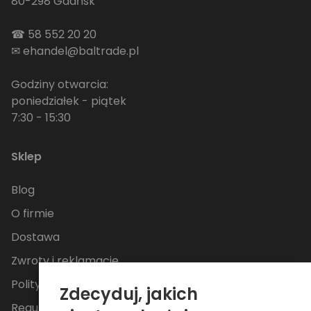
80-298 Gdańsk
☎
58 552 20 20
✉
ehandel@baltrade.pl
Godziny otwarcia:
poniedziałek - piątek
7:30 - 15:30
Sklep
Blog
O firmie
Dostawa
Zwroty i reklamacje
Polityka Prywatności
Zdecyduj, jakich
Regulamin