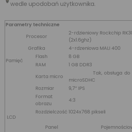
wedle upodobań użytkownika.
Parametry techniczne
2-rdzieniowy Rockchip RK
Procesor
(2x1.6ghz)
Grafika
4-rdzeniowa MALI 400
Flash
8 GB
Pamięć
RAM
1 GB DDR3
Tak, obsługa do 
Karta micro
microSDHC
Rozmiar
9,7” IPS
Format
4:3
obrazu
Rozdzielczość
1024x768 pikseli
LCD
Panel
Pojemnościowy,