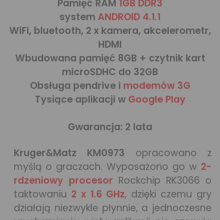
Pamięć RAM
1GB DDR3
system
ANDROID 4.1.1
WiFi, bluetooth, 2 x kamera, akcelerometr,
HDMI
Wbudowana pamięć 8GB + czytnik kart
microSDHC do 32GB
Obsługa pendrive i
modemów 3G
Tysiące aplikacji w
Google Play
Gwarancja: 2 lata
Kruger&Matz KM0973
opracowano z
myślą o graczach. Wyposażono go w
2-
rdzeniowy procesor
Rockchip RK3066 o
taktowaniu
2 x 1.6 GHz
, dzięki czemu gry
działają niezwykle płynnie, a jednoczesne