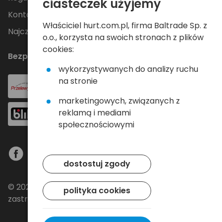
ciasteczek użyjemy
Kontakt
Właściciel hurt.com.pl, firma Baltrade Sp. z
Najczęściej zadawane pytania
o.o., korzysta na swoich stronach z plików
cookies:
Bezpieczne płatności
wykorzystywanych do analizy ruchu
na stronie
marketingowych, związanych z
reklamą i mediami
społecznościowymi
dostostuj zgody
© 2024 Baltrade sp. z o.o. - Wszelkie prawa
polityka cookies
zastrzeżone.