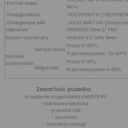
Format wideo
MOV,
Obsługa eBook
PDF/EPUB/TXT/FB2/PDB/R
Obsługiwane pliki
JPEG/ BMP/ GIF (Statyczn
zdjęciowe
1000x1000 (Max.)/ PNG
System operacyjny
Android 4.1.1 Jelly Bean
Pracy: 0~50°C
Temperatura
Przechowywania: -10~60°C
Warunki
Pracy: 0~90%,
użytkowania
Wilgotność
Przechowywania: 0~90%,
Zawartość pudełka:
- urządzenie Kruger&Matz KM0973 IPS
- ładowarka sieciowa
- przewód USB
- słuchawki
- instrukcja obsługi