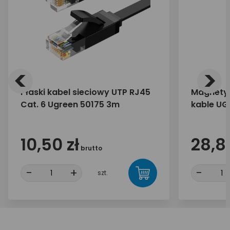
<
>
Płaski kabel sieciowy UTP RJ45
Magnetyc
Cat. 6 Ugreen 50175 3m
kable UG
10,50 zł
28,89
brutto
-
+
-
szt.