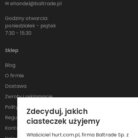
✉
ehandel@baltrade.pl
Godziny otwarcia:
poniedziałek - piątek
7:30 - 15:30
Sklep
Blog
O firmie
Dostawa
Zwroty i reklamacje
Polityka Prywatności
Zdecyduj, jakich
Regulamin
ciasteczek użyjemy
Kontakt
Właściciel hurt.com.pl, firma Baltrade Sp. z