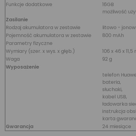
Funkcje dodatkowe
16GB
możliwość uży
Zasilanie
Rodzaj akumulatora w zestawie
litowo - jono
Pojemność akumulatora w zestawie
800 mAh
Parametry fizyczne
Wymiary (szer. x wys. x głęb.)
106 x 46 x 11,
Waga
92 g
Wyposażenie
telefon Huawe
bateria,
słuchaki,
kabel USB,
ładowarka si
instrukcja obs
karta gwaranc
Gwarancja
24 miesiące