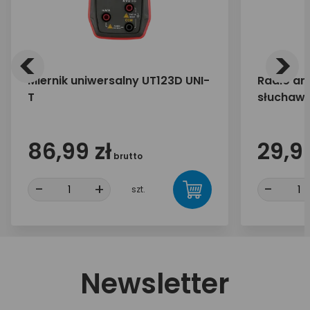
<
>
Miernik uniwersalny UT123D UNI-
Radio an
T
słuchawk
86,99 zł
29,99
brutto
-
+
-
szt.
Newsletter