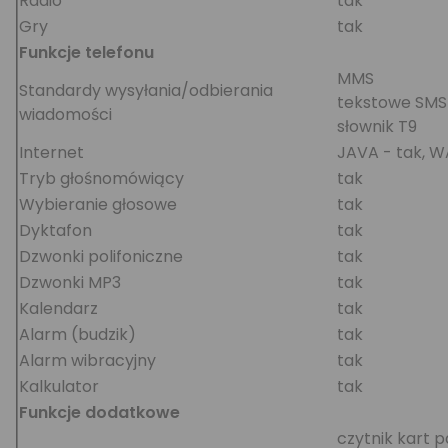
Radio
tak
Gry
tak
Funkcje telefonu
MMS
Standardy wysyłania/odbierania
tekstowe SMS
wiadomości
słownik T9
Internet
JAVA - tak, WA
Tryb głośnomówiący
tak
Wybieranie głosowe
tak
Dyktafon
tak
Dzwonki polifoniczne
tak
Dzwonki MP3
tak
Kalendarz
tak
Alarm (budzik)
tak
Alarm wibracyjny
tak
Kalkulator
tak
Funkcje dodatkowe
czytnik kart