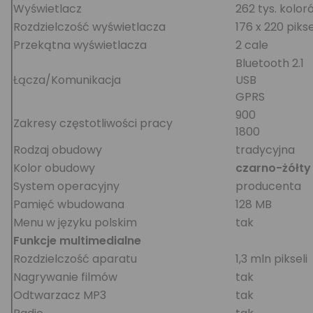
Wyświetlacz
262 tys. kolor
Rozdzielczość wyświetlacza
176 x 220 pikse
Przekątna wyświetlacza
2 cale
Bluetooth 2.1
Łącza/Komunikacja
USB
GPRS
900
Zakresy częstotliwości pracy
1800
Rodzaj obudowy
tradycyjna
Kolor obudowy
czarno-żółty
System operacyjny
producenta
Pamięć wbudowana
128 MB
Menu w języku polskim
tak
Funkcje multimedialne
Rozdzielczość aparatu
1,3 mln pikseli
Nagrywanie filmów
tak
Odtwarzacz MP3
tak