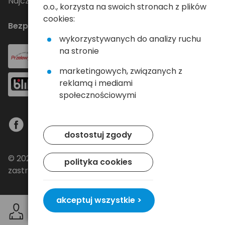
Najczęściej zadawane pytania
o.o., korzysta na swoich stronach z plików
cookies:
Bezpieczne płatności
wykorzystywanych do analizy ruchu
na stronie
marketingowych, związanych z
reklamą i mediami
społecznościowymi
dostostuj zgody
© 2024 Baltrade sp. z o.o. - Wszelkie prawa
polityka cookies
zastrzeżone.
akceptuj wszystkie >