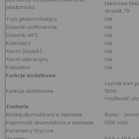
tekstowe SMS
wiadomości
słownik T9
Tryb głośnomówiący
tak
Dzwonki polifoniczne
tak
Dzwonki MP3
tak
Kalendarz
tak
Alarm (budzik)
tak
Alarm wibracyjny
tak
Kalkulator
tak
Funkcje dodatkowe
czytnik kart
Funkcje dodatkowe
16GB
możliwość uży
Zasilanie
Rodzaj akumulatora w zestawie
litowo - jono
Pojemność akumulatora w zestawie
1000 mAh
Parametry fizyczne
Wymiary
114,5 × 49,5 ×