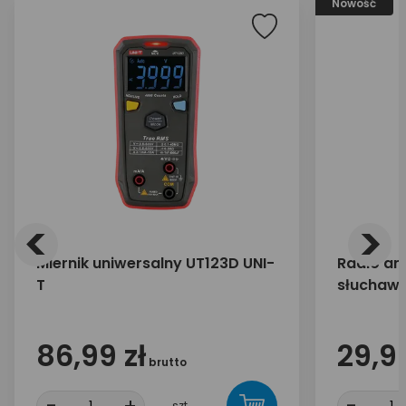
Nowość
<
>
Miernik uniwersalny UT123D UNI-
Radio an
T
słuchawk
86,99 zł
29,99
brutto
-
+
-
szt.