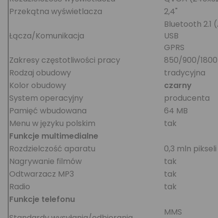
Przekątna wyświetlacza
2,4"
Bluetooth 2.1
Łącza/Komunikacja
USB
GPRS
Zakresy częstotliwości pracy
850/900/1800
Rodzaj obudowy
tradycyjna
Kolor obudowy
czarny
System operacyjny
producenta
Pamięć wbudowana
64 MB
Menu w języku polskim
tak
Funkcje multimedialne
Rozdzielczość aparatu
0,3 mln pikseli
Nagrywanie filmów
tak
Odtwarzacz MP3
tak
Radio
tak
Funkcje telefonu
MMS
Standardy wysyłania/odbierania