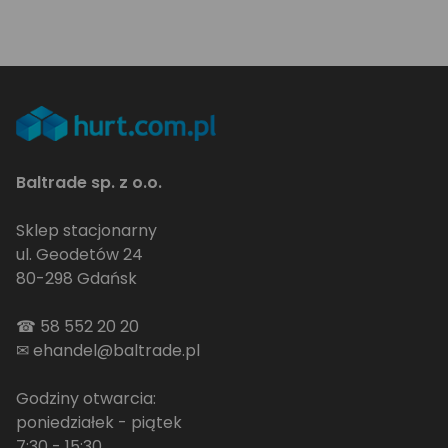
Baltrade sp. z o.o.
Sklep stacjonarny
ul. Geodetów 24
80-298 Gdańsk
☎
58 552 20 20
✉
ehandel@baltrade.pl
Godziny otwarcia:
poniedziałek - piątek
7:30 - 15:30