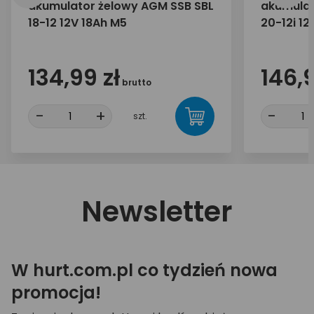
akumulator żelowy AGM SSB SBL
akumulat
18-12 12V 18Ah M5
20-12i 1
134,99 zł
146,9
brutto
-
+
-
szt.
Newsletter
W hurt.com.pl co tydzień nowa
promocja!