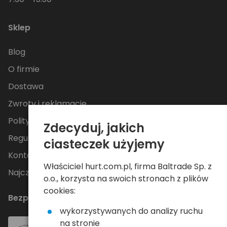
Sklep
Blog
O firmie
Dostawa
Zwroty i reklamacje
Polityka Prywatności
Zdecyduj, jakich
Regulamin
ciasteczek użyjemy
Kontakt
Właściciel hurt.com.pl, firma Baltrade Sp. z
Najczęściej zadawane pytania
o.o., korzysta na swoich stronach z plików
cookies:
Bezpieczne płatności
wykorzystywanych do analizy ruchu
na stronie