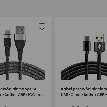
zewód pleciony USB -
Kabel przewód plecion
erActive CBB-1CG 1m z
USB-C everActive CBB
szybkiego ładowania
z obsługą szybkiego ł
ary
do 3A czarny