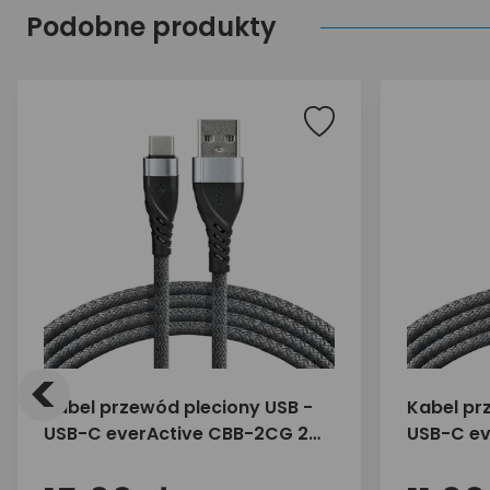
Podobne produkty
<
Kabel przewód pleciony USB -
Kabel pr
USB-C everActive CBB-2CG 2m
USB-C ev
z obsługą szybkiego ładowania
obsługą 
do 3A szary
do 3A sz