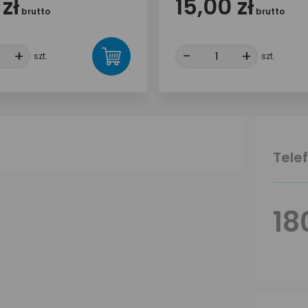
 zł
15,00 zł
brutto
brutto
+
+
-
-
+
+
szt.
szt.
Tele
18