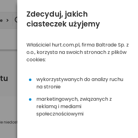
Zdecyduj, jakich
ie
ciasteczek użyjemy
Właściciel hurt.com.pl, firma Baltrade Sp. z
o.o., korzysta na swoich stronach z plików
cookies:
tu
wykorzystywanych do analizy ruchu
na stronie
marketingowych, związanych z
reklamą i mediami
Powiadom mnie o dostępności
społecznościowymi
ie niedostępny
Wyślemy powiadomienie o dostęności
na poniższy adres e-mail