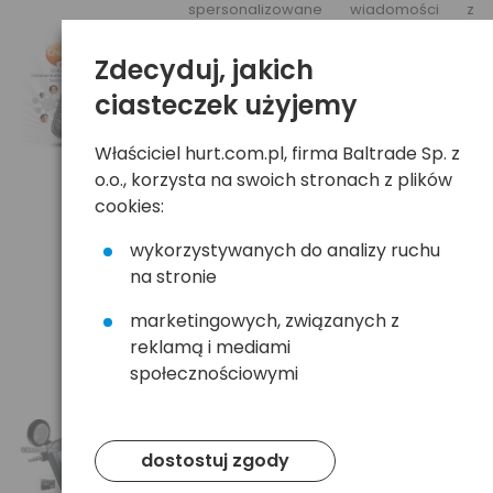
spersonalizowane wiadomości z
animacjami, tworzyć otarte czaty
grupowe i korzystać z funkcji Buddies
Zdecyduj, jakich
Say i Buddy Interaction lub innych
unikanych cech. Natywne aplikacje SNS
ciasteczek użyjemy
dla Facebooka i Twittera oferują
najprostszy i najszybszy sposób
Właściciel hurt.com.pl, firma Baltrade Sp. z
korzystania z sieci społecznościowych.
Odkryj ogromny świat gier, dzięki
o.o., korzysta na swoich stronach z plików
aplikacji Samsung Apps oraz wysyłaj
cookies:
pliki przez Bluetooth pomiędzy
kompatybilnymi urządzeniami.
wykorzystywanych do analizy ruchu
na stronie
Muzyczne doświadczenia
marketingowych, związanych z
reklamą i mediami
Wbudowany odtwarzacz MP3 zwalnia z
posiadania drugiego urządzenia do
społecznościowymi
słuchania muzyki, zwłaszcza, że E2250
wyposażony jest w standardowe
gniazdo słuchawkowe. Za pomocą
dodatkowych kart pamięci microSD
dostostuj zgody
zwiększysz pojemność telefonu nawet
do 32GB gdzie jesteś w stanie zmieścić