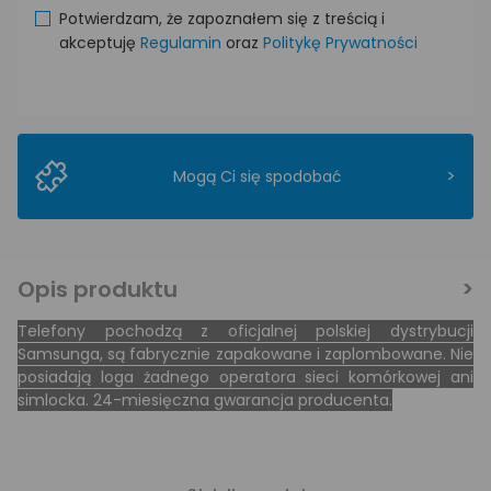
Potwierdzam, że zapoznałem się z treścią i
akceptuję
Regulamin
oraz
Politykę Prywatności
>
Mogą Ci się spodobać
Opis produktu
Telefony pochodzą z oficjalnej polskiej dystrybucji
Samsunga, są fabrycznie zapakowane i zaplombowane. Nie
posiadają loga żadnego operatora sieci komórkowej ani
simlocka. 24-miesięczna gwarancja producenta.