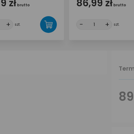
9 zł
86,99 zł
brutto
brutto
+
+
-
-
+
+
szt.
szt.
Term
89