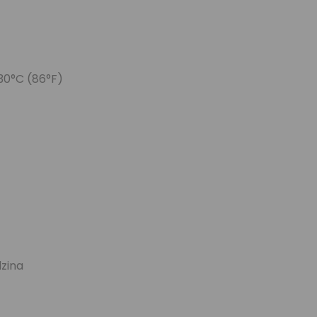
 30°C (86°F)
dzina