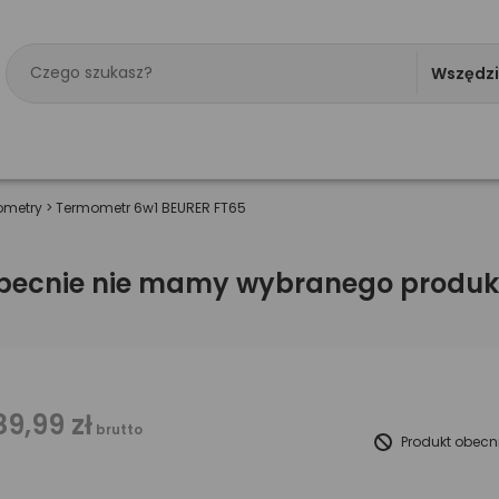
Wszędz
ometry
>
Termometr 6w1 BEURER FT65
becnie nie mamy wybranego produk
89,99 zł
brutto
Produkt obecn