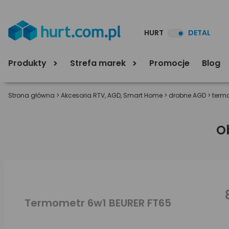
HURT
DETAL
Produkty
Strefa marek
Promocje
Blog
Strona główna
>
Akcesoria RTV, AGD, Smart Home
>
drobne AGD
>
term
O
Termometr 6w1 BEURER FT65