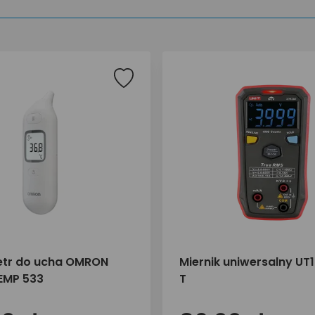
tr do ucha OMRON
Miernik uniwersalny UT
EMP 533
T