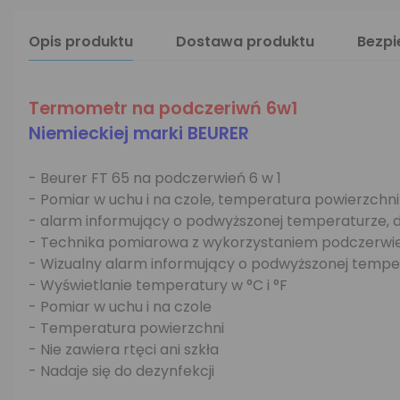
Opis produktu
Dostawa produktu
Bezp
Termometr na podczeriwń 6w1
Niemieckiej marki BEURER
- Beurer FT 65 na podczerwień 6 w 1
- Pomiar w uchu i na czole, temperatura powierzchni
- alarm informujący o podwyższonej temperaturze, da
- Technika pomiarowa z wykorzystaniem podczerwie
- Wizualny alarm informujący o podwyższonej tempe
- Wyświetlanie temperatury w °C i °F
- Pomiar w uchu i na czole
- Temperatura powierzchni
- Nie zawiera rtęci ani szkła
- Nadaje się do dezynfekcji