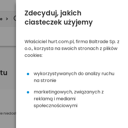
Zdecyduj, jakich
ie
ciasteczek użyjemy
Właściciel hurt.com.pl, firma Baltrade Sp. z
o.o., korzysta na swoich stronach z plików
cookies:
tu
wykorzystywanych do analizy ruchu
na stronie
marketingowych, związanych z
reklamą i mediami
Powiadom mnie o dostępności
społecznościowymi
ie niedostępny
Wyślemy powiadomienie o dostęności
na poniższy adres e-mail