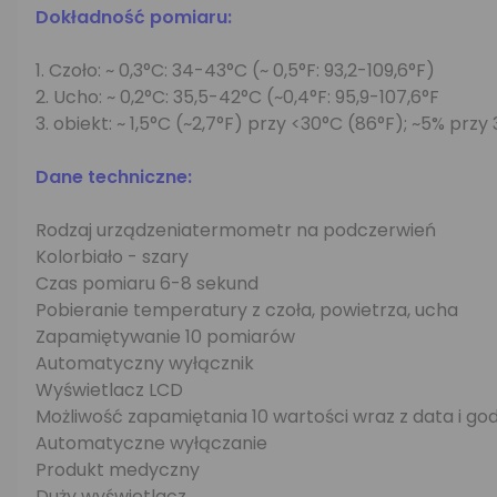
Dokładność pomiaru:
1. Czoło: ~ 0,3°C: 34-43°C (~ 0,5°F: 93,2-109,6°F)
2. Ucho: ~ 0,2°C: 35,5-42°C (~0,4°F: 95,9-107,6°F
3. obiekt: ~ 1,5°C (~2,7°F) przy <30°C (86°F); ~5% przy
Dane techniczne:
Rodzaj urządzeniatermometr na podczerwień
Kolorbiało - szary
Czas pomiaru 6-8 sekund
Pobieranie temperatury z czoła, powietrza, ucha
Zapamiętywanie 10 pomiarów
Automatyczny wyłącznik
Wyświetlacz LCD
Możliwość zapamiętania 10 wartości wraz z data i go
Automatyczne wyłączanie
Produkt medyczny
Duży wyświetlacz