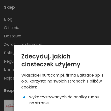
Sklep
Blog
O firmie
Dostawa
Zwroty i reklamacje
Polityka Prywatności
Zdecyduj, jakich
Regulamin
ciasteczek użyjemy
Kontakt
Właściciel hurt.com.pl, firma Baltrade Sp. z
Najczęściej zadawane pytania
o.o., korzysta na swoich stronach z plików
cookies:
Bezpieczne płatności
wykorzystywanych do analizy ruchu
na stronie