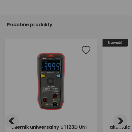
Podobne produkty
Nowość
<
>
Miernik uniwersalny UT123D UNI-
akumulat