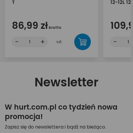
T
12-12L 12
86,99 zł
109,9
brutto
-
+
-
szt.
Newsletter
W hurt.com.pl co tydzień nowa
promocja!
Zapisz się do newslettera i bądź na bieżąco.