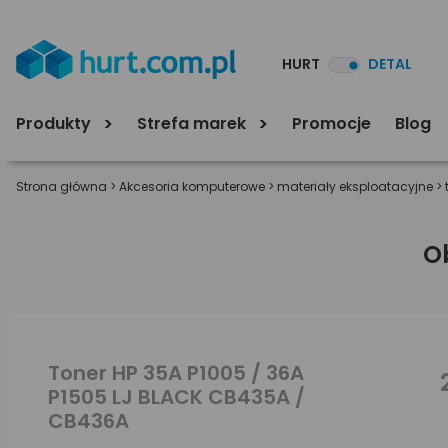
HURT
DETAL
Produkty
Strefa marek
Promocje
Blog
Strona główna
>
Akcesoria komputerowe
>
materiały eksploatacyjne
>
O
Toner HP 35A P1005 / 36A
P1505 LJ BLACK CB435A /
CB436A