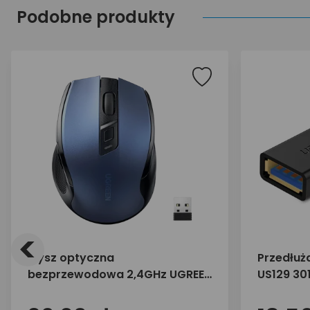
Podobne produkty
<
Mysz optyczna
Przedłuż
bezprzewodowa 2,4GHz UGREEN
US129 30
MU006 15064