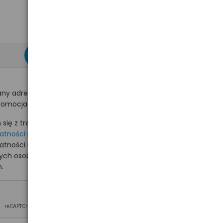
zapisz się >
ny adres e-mail
romocjach na hurt.com.pl.
ię z treścią i akceptuję
watności
i akceptuję
watności i wyrażam zgodę
nych osobowych na
.