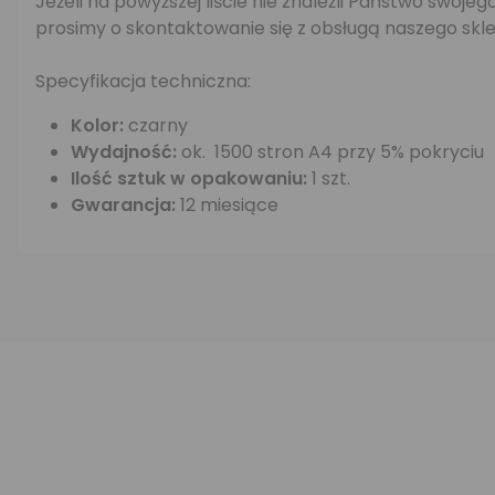
Jeżeli na powyższej liście nie znaleźli Państwo swo
prosimy o skontaktowanie się z obsługą naszego skle
Specyfikacja techniczna:
Kolor:
czarny
Wydajność:
ok. 1500 stron A4 przy 5% pokryciu
Ilość sztuk w opakowaniu:
1 szt.
Gwarancja:
12 miesiące