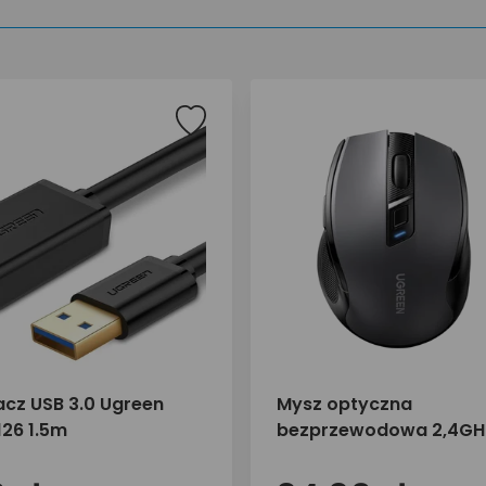
acz USB 3.0 Ugreen
Mysz optyczna
126 1.5m
bezprzewodowa 2,4GH
MU006 90545B