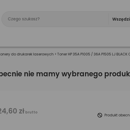
Wszędz
tonery do drukarek laserowych
>
Toner HP 35A P1005 / 36A P1505 LJ BLAC
becnie nie mamy wybranego produk
24,60 zł
brutto
Produkt obecn