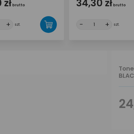
 zł
34,30 zł
brutto
brutto
+
+
-
-
+
+
szt.
szt.
Tone
BLAC
24