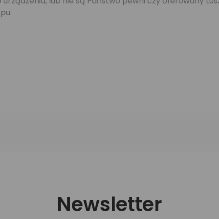
jego urządzenia, lub nie są Państwo pewni czy oferowany 
pu.
Newsletter