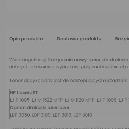
Opis produktu
Dostawa produktu
Bezp
Wysokiej jakości,
fabrycznie nowy toner do drukare
dobrych jakościowo wydruków, przy zachowaniu atra
Toner dedykowany jest do następujących urządzeń:
HP LaserJET
LJ P 1005, LJ M 1522 MFP, LJ M 1120 MFP, LJ P 1006, LJ P
Canon drukarki laserowe
LBP 3050, LBP 3100, LBP 3018, LBP 3010