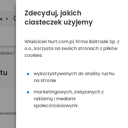
Zdecyduj, jakich
ie
ciasteczek użyjemy
Właściciel hurt.com.pl, firma Baltrade Sp. z
o.o., korzysta na swoich stronach z plików
K CB435A / CB436A
cookies:
tu
wykorzystywanych do analizy ruchu
na stronie
marketingowych, związanych z
reklamą i mediami
Powiadom mnie o dostępności
społecznościowymi
ie niedostępny
Wyślemy powiadomienie o dostęności
na poniższy adres e-mail