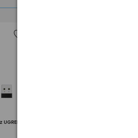
>
Obudowa dysku 3,5" SATA USB
z UGREEN
3.0 UGREEN US222 50422