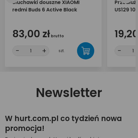
Słuchawki douszne XIAOMI
Przedłuż
redmi Buds 6 Active Black
US129 10
83,00 zł
19,20
brutto
-
+
-
szt.
Newsletter
W hurt.com.pl co tydzień nowa
promocja!