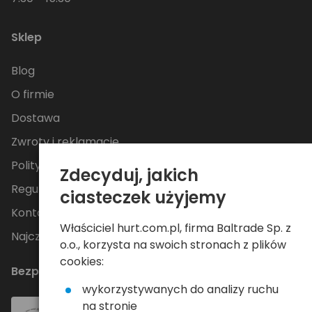
Sklep
Blog
O firmie
Dostawa
Zwroty i reklamacje
Polityka Prywatności
Zdecyduj, jakich
Regulamin
ciasteczek użyjemy
Kontakt
Właściciel hurt.com.pl, firma Baltrade Sp. z
Najczęściej zadawane pytania
o.o., korzysta na swoich stronach z plików
cookies:
Bezpieczne płatności
wykorzystywanych do analizy ruchu
na stronie