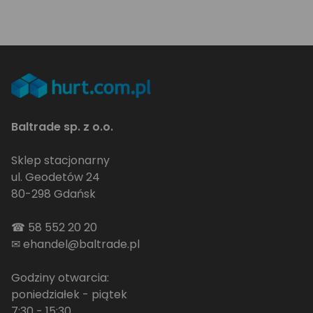
Baltrade sp. z o.o.
Sklep stacjonarny
ul. Geodetów 24
80-298 Gdańsk
☎
58 552 20 20
✉
ehandel@baltrade.pl
Godziny otwarcia:
poniedziałek - piątek
7:30 - 15:30