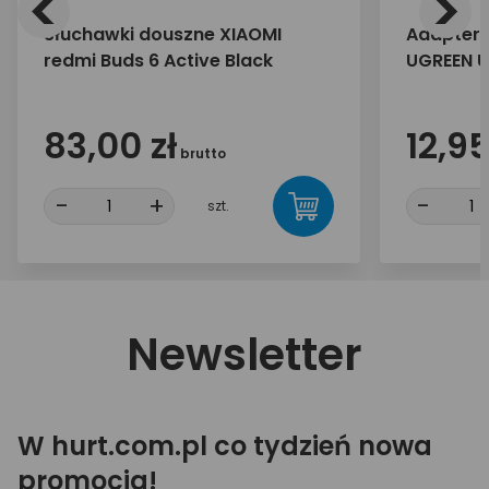
<
>
Słuchawki douszne XIAOMI
Adapter 
redmi Buds 6 Active Black
UGREEN U
83,00 zł
12,95
brutto
-
+
-
szt.
Newsletter
W hurt.com.pl co tydzień nowa
promocja!