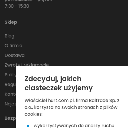
7:30 - 15:30
Sklep
Blog
O firmie
Dostawa
Zwroty i reklamacje
Polityka Prywatności
Zdecyduj, jakich
Regulamin
ciasteczek użyjemy
Kontakt
Właściciel hurt.com.pl, firma Baltrade Sp. z
Najczęściej zadawane pytania
o.o., korzysta na swoich stronach z plików
cookies:
Bezpieczne płatności
wykorzystywanych do analizy ruchu