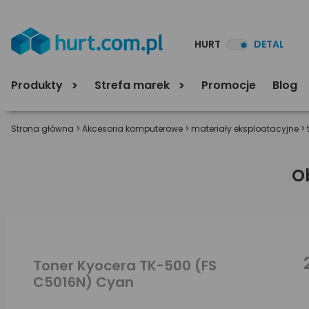
HURT
DETAL
Produkty
Strefa marek
Promocje
Blog
Strona główna
>
Akcesoria komputerowe
>
materiały eksploatacyjne
>
O
Toner Kyocera TK-500 (FS
C5016N) Cyan