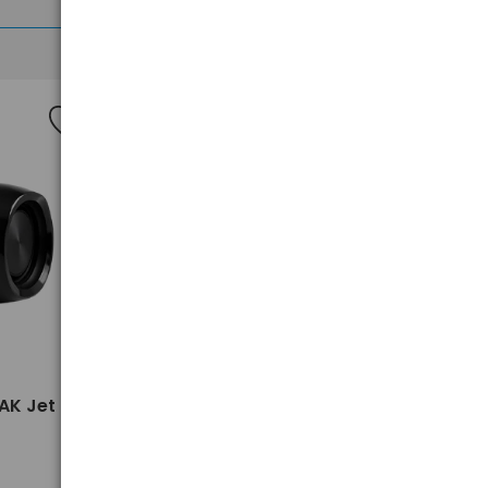
>
AK Jet
Adapter sieciowy USB 3.0 - LAN
RJ45 UGREEN CR111 20256