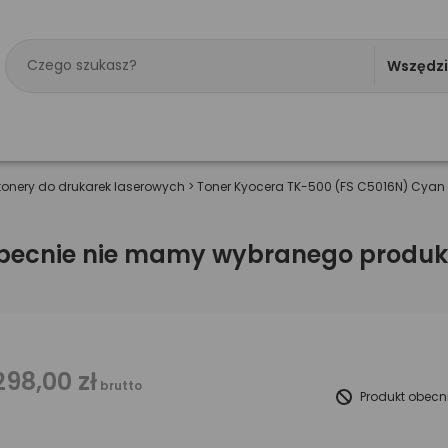
Wszędz
tonery do drukarek laserowych
>
Toner Kyocera TK-500 (FS C5016N) Cyan
becnie nie mamy wybranego produk
298,00 zł
brutto
Produkt obecn