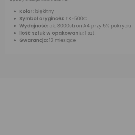
Kolor:
błękitny
Symbol oryginału:
TK-500C
Wydajność:
ok. 8000stron A4 przy 5% pokryciu
Ilość sztuk w opakowaniu:
1 szt.
Gwarancja:
12 miesiące