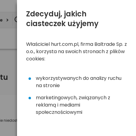
Zdecyduj, jakich
ie
ciasteczek użyjemy
Właściciel hurt.com.pl, firma Baltrade Sp. z
o.o., korzysta na swoich stronach z plików
cookies:
tu
wykorzystywanych do analizy ruchu
na stronie
marketingowych, związanych z
reklamą i mediami
Powiadom mnie o dostępności
społecznościowymi
ie niedostępny
Wyślemy powiadomienie o dostęności
na poniższy adres e-mail