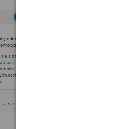
zapisz się >
ny adres e-mail
romocjach na hurt.com.pl.
ię z treścią i akceptuję
watności
i akceptuję
watności i wyrażam zgodę
nych osobowych na
.